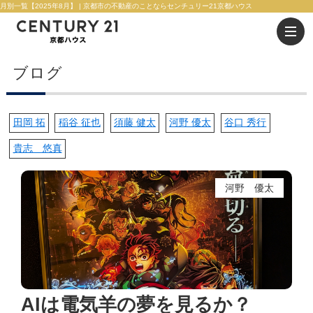
月別一覧【2025年8月】 | 京都市の不動産のことならセンチュリー21京都ハウス
ブログ
田岡 拓
稲谷 征也
須藤 健太
河野 優太
谷口 秀行
貴志 悠真
河野 優太
AIは電気羊の夢を見るか？