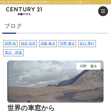
月別一覧【2026年1月】 | 京都市の不動産のことならセンチュリー21京都ハウス
ブログ
田岡 拓
稲谷 征也
須藤 健太
河野 優太
谷口 秀行
貴志 悠真
河野 優太
世界の車窓から