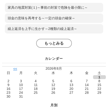
家具の地震対策(１)～事前の対策で危険を最小限に～
頭金の意味を再考する～一定の頭金の確保～
繰上返済を上手に生かす～2種類の繰上返済～
もっとみる
カレンダー
2026年8月
<<
日
月
火
水
木
金
土
1
2
3
4
5
6
7
8
9
10
11
12
13
14
15
16
17
18
19
20
21
22
23
24
25
26
27
28
29
30
31
月別