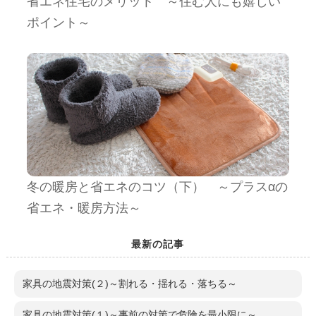
省エネ住宅のメリット ～住む人にも嬉しい
ポイント～
冬の暖房と省エネのコツ（下） ～プラスαの
省エネ・暖房方法～
最新の記事
家具の地震対策(２)～割れる・揺れる・落ちる～
家具の地震対策(１)～事前の対策で危険を最小限に～