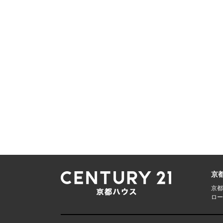
京
京都
ロー