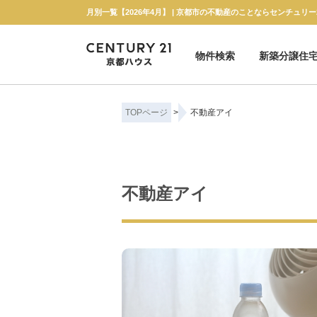
月別一覧【2026年4月】 | 京都市の不動産のことならセンチュリー
物件検索
新築分譲住
新築一戸建て
中古一戸建て
マンション
土地
TOPページ
>
不動産アイ
不動産アイ