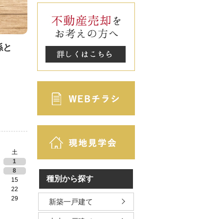
係と
土
1
8
種別から探す
15
22
29
新築一戸建て