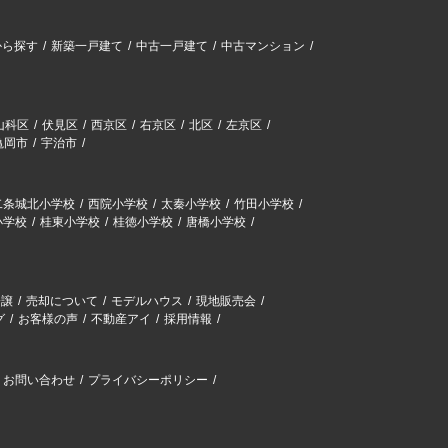
から探す
新築一戸建て
中古一戸建て
中古マンション
山科区
伏見区
西京区
右京区
北区
左京区
亀岡市
宇治市
二条城北小学校
西院小学校
太秦小学校
竹田小学校
小学校
桂東小学校
桂徳小学校
唐橋小学校
分譲
売却について
モデルハウス
現地販売会
グ
お客様の声
不動産アイ
採用情報
お問い合わせ
プライバシーポリシー