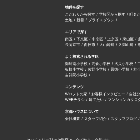
物件を探す
こだわりから探す
学校区から探す
町名
土地
新着
プライスダウン
エリアで探す
南区
下京区
中京区
上京区
東山区
長岡京市
向日市
大山崎町
久御山町
よく検索される学区
御所南小学校
高倉小学校
洛央小学校
板橋小学校
紫野小学校
鳳徳小学校
桂
吉祥院小学校
コンテンツ
Wロフトの家
お客様インタビュー
自社
WEBチラシ
建てたい
マンションカタロ
京都ハウスについて
会社概要
スタッフ紹介
スタッフブログ
センチュリー21の加盟店は、全て独立・自営です。