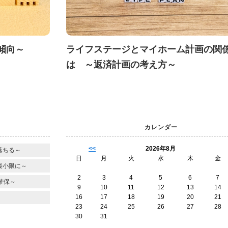
傾向～
ライフステージとマイホーム計画の関
は ～返済計画の考え方～
カレンダー
<<
2026年8月
落ちる～
日
月
火
水
木
金
最小限に～
2
3
4
5
6
7
確保～
9
10
11
12
13
14
16
17
18
19
20
21
23
24
25
26
27
28
30
31