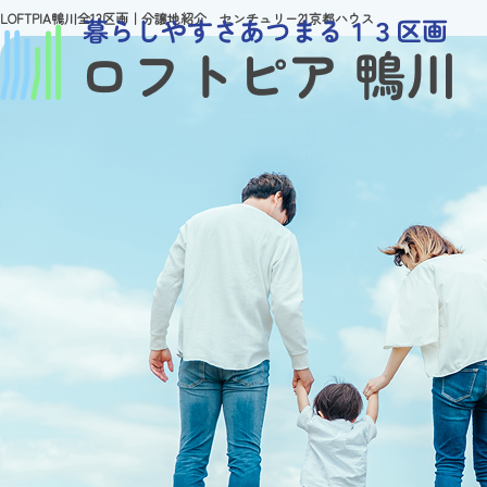
LOFTPIA鴨川全13区画｜分譲地紹介 センチュリー21京都ハウス