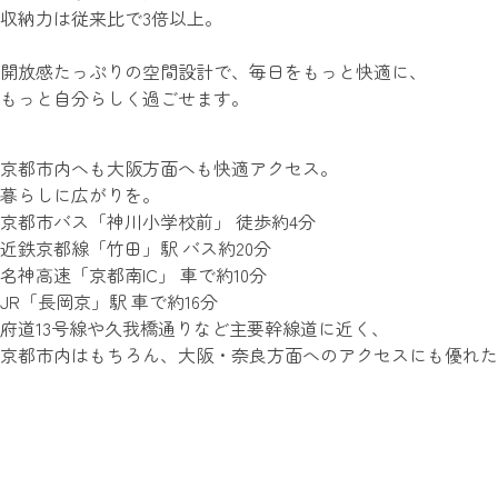
収納力は従来比で3倍以上。
開放感たっぷりの空間設計で、毎日をもっと快適に、
もっと自分らしく過ごせます。
京都市内へも大阪方面へも快適アクセス。
暮らしに広がりを。
京都市バス
「神川小学校前」
徒歩約4分
近鉄京都線
「竹田」
駅 バス約20分
名神高速
「京都南IC」
車で約10分
JR
「長岡京」
駅 車で約16分
府道13号線や久我橋通りなど主要幹線道に近く、
京都市内はもちろん、大阪・奈良方面へのアクセスにも優れた