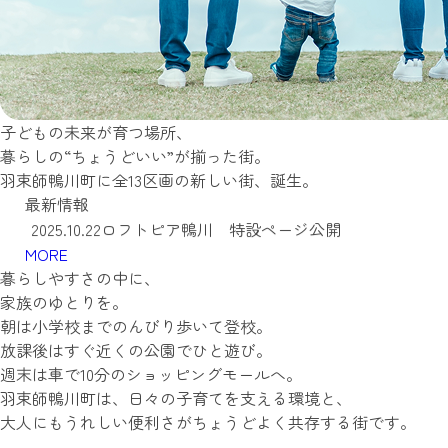
子どもの未来が育つ場所、
2025.10.22
ロフトピア鴨川 特設ページ公開
暮らしの“ちょうどいい”が揃った街。
2025.10.30
ロフトピア鴨川 モデルハウス見学ご予約受付
羽束師鴨川町に全13区画の新しい街、誕生。
2025.10.27
住宅ローン相談会＆Wロフトの家モデルハウス
最新情報
2025.10.22
ロフトピア鴨川 特設ページ公開
MORE
2025.10.30
ロフトピア鴨川 モデルハウス見学ご予約受付
暮らしやすさの中に、
2025.10.27
住宅ローン相談会＆Wロフトの家モデルハウス
家族のゆとりを。
2025.10.22
ロフトピア鴨川 特設ページ公開
朝は小学校までのんびり歩いて登校。
放課後はすぐ近くの公園でひと遊び。
週末は車で10分のショッピングモールへ。
羽束師鴨川町は、日々の子育てを支える環境と、
大人にもうれしい便利さがちょうどよく共存する街です。