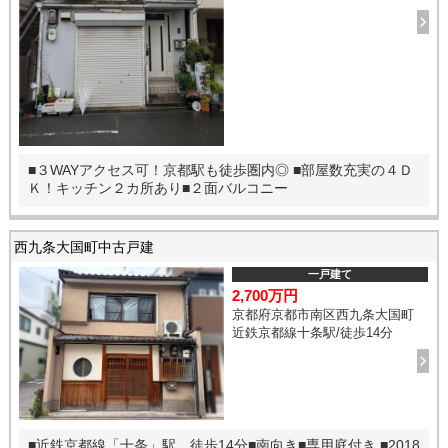
■３WAYアクセス可！京都駅も徒歩圏内◎ ■部屋数充実の４Ｄ
Ｋ！キッチン２カ所あり■２面バルコニー
西九条大国町中古戸建
一戸建て
2,700万円
京都府京都市南区西九条大国町
近鉄京都線十条駅/徒歩14分
■近鉄京都線「十条」駅 徒歩14分■南向き■専用庭付き ■2018