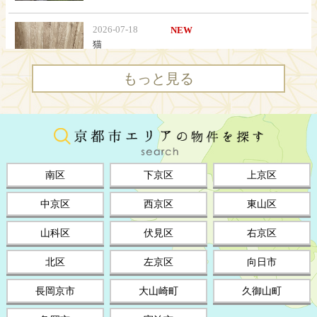
もっと見る
南区
下京区
上京区
中京区
西京区
東山区
山科区
伏見区
右京区
北区
左京区
向日市
長岡京市
大山崎町
久御山町