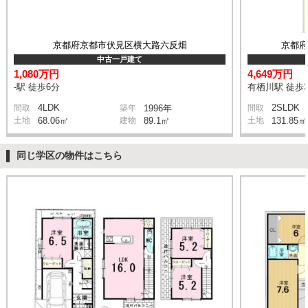
京都府京都市伏見区横大路六反畑
京都
中古一戸建て
1,080万円
4,649万円
-駅 徒歩6分
有栖川駅 徒歩
4LDK
2SLDK
間取
築年
1996年
間取
土地
68.06㎡
建物
89.1㎡
土地
131.85㎡
同じ学区の物件はこちら