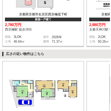
京都府京都市右京区西京極堤下町
京都
新築一戸建て
2,780万円
2,880万円
西京極駅 徒歩18分
太秦天神川駅 
3LDK
2LDK
間取
築年
2026年
間取
土地
46.64㎡
建物
71.37㎡
土地
50.26㎡
広さの近い物件はこちら