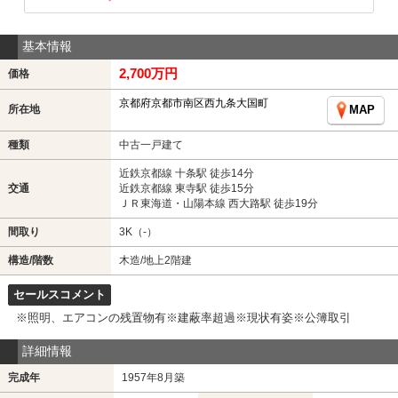
基本情報
2,700万円
価格
京都府京都市南区西九条大国町
所在地
MAP
種類
中古一戸建て
近鉄京都線 十条駅 徒歩14分
交通
近鉄京都線 東寺駅 徒歩15分
ＪＲ東海道・山陽本線 西大路駅 徒歩19分
間取り
3K（-）
構造/階数
木造/地上2階建
セールスコメント
※照明、エアコンの残置物有※建蔽率超過※現状有姿※公簿取引
詳細情報
完成年
1957年8月築