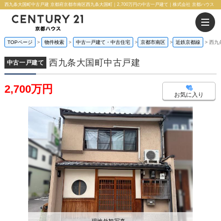
西九条大国町中古戸建 京都府京都市南区西九条大国町｜2,700万円の中古一戸建て｜株式会社 京都ハウス
TOPページ
物件検索
中古一戸建て・中古住宅
京都市南区
近鉄京都線
西九
西九条大国町中古戸建
中古一戸建て
2,700万円
お気に入り