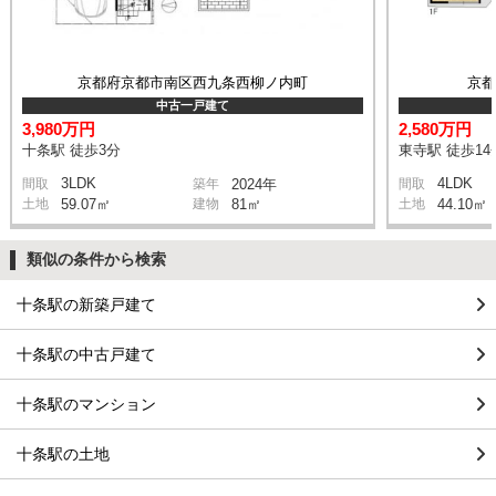
京都府京都市南区西九条西柳ノ内町
京
中古一戸建て
3,980万円
2,580万円
十条駅 徒歩3分
東寺駅 徒歩14
3LDK
4LDK
間取
築年
2024年
間取
土地
59.07㎡
建物
81㎡
土地
44.10㎡
類似の条件から検索
十条駅の新築戸建て
十条駅の中古戸建て
十条駅のマンション
十条駅の土地