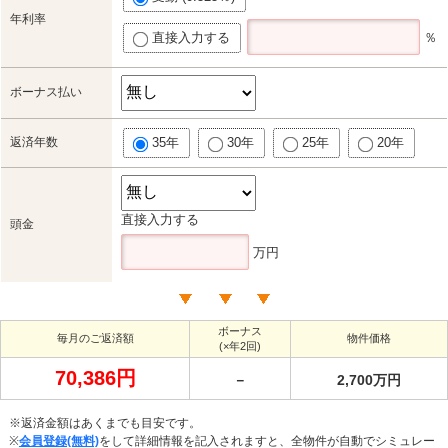
年利率
直接入力する
％
ボーナス払い
返済年数
35年
30年
25年
20年
直接入力する
頭金
万円
ボーナス
毎月のご返済額
物件価格
(×年2回)
70,386円
－
2,700万円
※返済金額はあくまでも目安です。
※
会員登録(無料)
をして詳細情報を記入されますと、全物件が自動でシミュレー