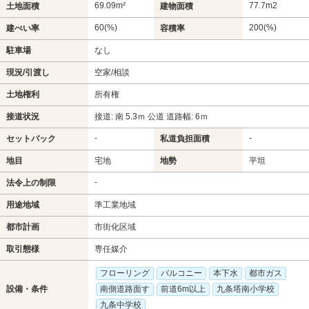
69.09m²
77.7m
2
土地面積
建物面積
60(%)
200(%)
建ぺい率
容積率
駐車場
なし
現況/引渡し
空家/相談
土地権利
所有権
接道状況
接道: 南 5.3ｍ 公道 道路幅: 6ｍ
-
-
セットバック
私道負担面積
地目
宅地
地勢
平坦
-
法令上の制限
用途地域
準工業地域
都市計画
市街化区域
取引態様
専任媒介
フローリング
バルコニー
本下水
都市ガス
設備・条件
南側道路面す
前道6m以上
九条塔南小学校
九条中学校