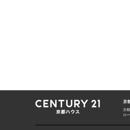
京
京都
ロー