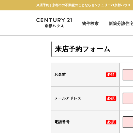
来店予約 | 京都市の不動産のことならセンチュリー21京都ハウス
物件検索
新築分譲住
新築一戸建て
中古一戸建て
マンション
土地
来店予約フォーム
お名前
必須
メールアドレス
必須
電話番号
必須