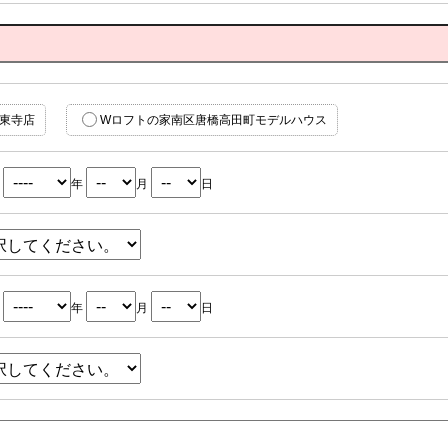
東寺店
Wロフトの家南区唐橋高田町モデルハウス
年
月
日
年
月
日