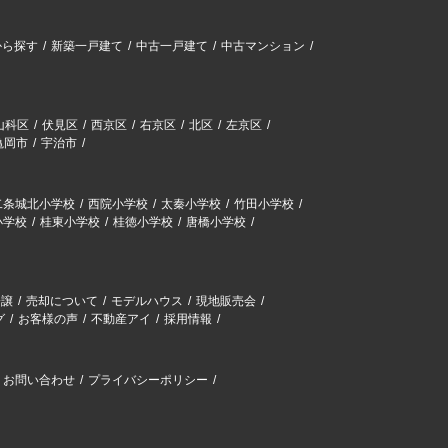
から探す
新築一戸建て
中古一戸建て
中古マンション
山科区
伏見区
西京区
右京区
北区
左京区
亀岡市
宇治市
二条城北小学校
西院小学校
太秦小学校
竹田小学校
小学校
桂東小学校
桂徳小学校
唐橋小学校
分譲
売却について
モデルハウス
現地販売会
グ
お客様の声
不動産アイ
採用情報
お問い合わせ
プライバシーポリシー