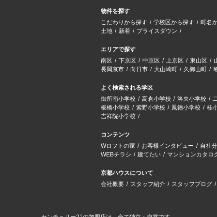
物件を探す
こだわりから探す
学校区から探す
町名
土地
新着
プライスダウン
エリアで探す
南区
下京区
中京区
上京区
東山区
長岡京市
向日市
大山崎町
久御山町
よく検索される学区
御所南小学校
高倉小学校
洛央小学校
板橋小学校
紫野小学校
鳳徳小学校
桂
吉祥院小学校
コンテンツ
Wロフトの家
お客様インタビュー
自社
WEBチラシ
建てたい
マンションカタロ
京都ハウスについて
会社概要
スタッフ紹介
スタッフブログ
センチュリー21の加盟店は、全て独立・自営です。