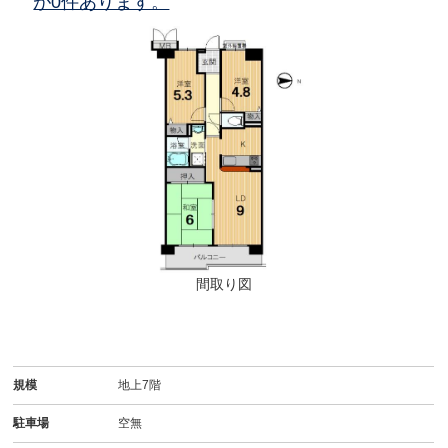
が0件あります。
間取り図
規模
地上7階
駐車場
空無