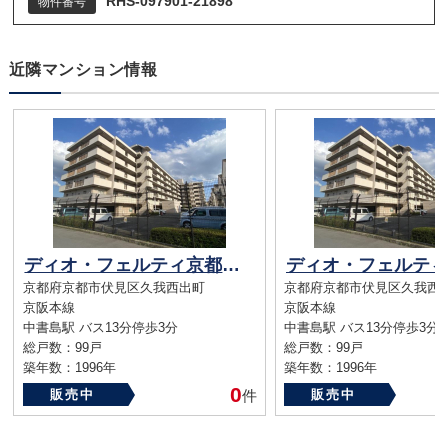
RHS-097901-21898
物件番号
近隣マンション情報
ディオ・フェルティ京都久我
京都府京都市伏見区久我西出町
京都府京都市伏見区久我西
京阪本線
京阪本線
中書島駅 バス13分停歩3分
中書島駅 バス13分停歩3分
総戸数：99戸
総戸数：99戸
築年数：1996年
築年数：1996年
0
販売中
件
販売中