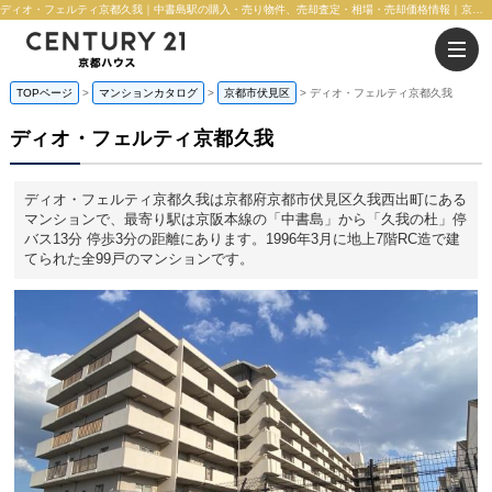
ディオ・フェルティ京都久我｜中書島駅の購入・売り物件、売却査定・相場・売却価格情報｜京都府京都市伏見区久我西出町のマンション情報｜株式会社 京都ハウス
TOPページ
マンションカタログ
京都市伏見区
ディオ・フェルティ京都久我
ディオ・フェルティ京都久我
ディオ・フェルティ京都久我は京都府京都市伏見区久我西出町にある
マンションで、最寄り駅は京阪本線の「中書島」から「久我の杜」停
バス13分 停歩3分の距離にあります。1996年3月に地上7階RC造で建
てられた全99戸のマンションです。