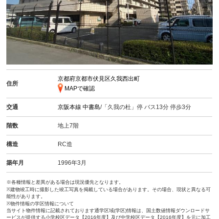
京都府京都市伏見区久我西出町
住所
MAPで確認
交通
京阪本線
中書島
/「久我の杜」停 バス13分 停歩3分
階数
地上7階
構造
RC造
築年月
1996年3月
※各種情報と差異がある場合は現況優先となります。
※建物竣工時に撮影した竣工写真を掲載している場合があります。その場合、現状と異なる可
能性があります。
※物件情報の学区情報について
当サイト物件情報に記載されております通学区域(学区)情報は、国土数値情報ダウンロードサ
ービスが提供する小学校区データ【2016年度】及び中学校区データ【2016年度】を元に加工