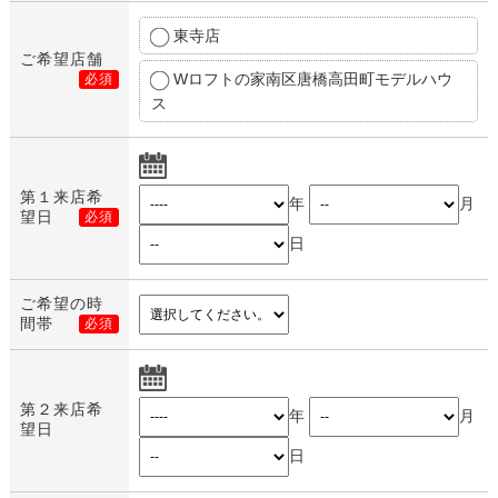
東寺店
ご希望店舗
Wロフトの家南区唐橋高田町モデルハウ
必須
ス
第１来店希
年
月
望日
必須
日
ご希望の時
間帯
必須
第２来店希
年
月
望日
日