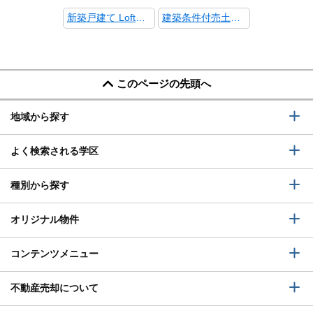
新築戸建て LoftPia 唐橋赤金町Ⅱ5号地 商談中!!
建築条件付売土地 LoftPia 唐橋赤金町Ⅱ 4号地 商談中!!
このページの先頭へ
地域から探す
よく検索される学区
種別から探す
オリジナル物件
コンテンツメニュー
不動産売却について