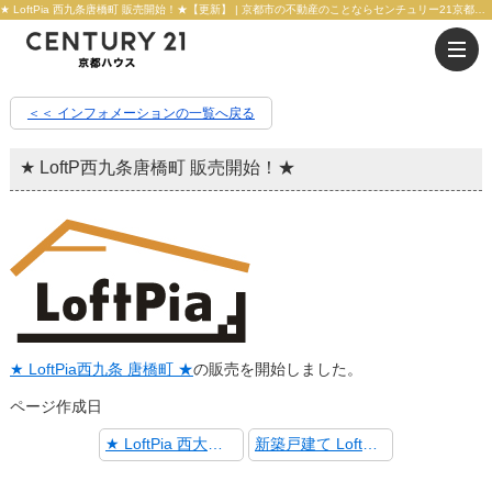
★ LoftPia 西九条唐橋町 販売開始！★【更新】 | 京都市の不動産のことならセンチュリー21京都ハウス
＜＜ インフォメーションの一覧へ戻る
★ LoftP西九条唐橋町 販売開始！★
★ LoftPia西九条 唐橋町 ★
の販売を開始しました。
ページ作成日
★ LoftPia 西大路(吉祥院池ノ内町) 販売開始！★
新築戸建て LoftPia 西京極堤町1号地 商談中!!