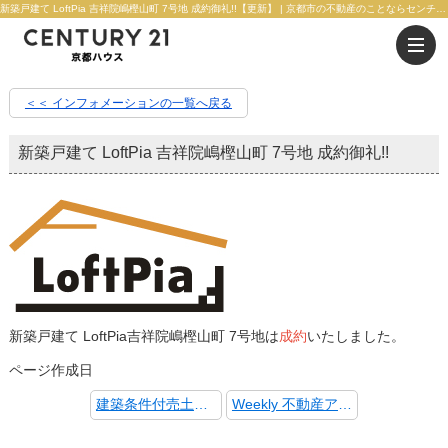
新築戸建て LoftPia 吉祥院嶋樫山町 7号地 成約御礼!!【更新】 | 京都市の不動産のことならセンチュリー21京都ハウス
＜＜ インフォメーションの一覧へ戻る
新築戸建て LoftPia 吉祥院嶋樫山町 7号地 成約御礼!!
新築戸建て LoftPia吉祥院嶋樫山町 7号地は
成約
いたしました。
ページ作成日
建築条件付売土地 LoftPia桂川(牛ケ瀬新田泓町)11号地 商談中!!
Weekly 不動産アイに「住宅ローンの審査ポイント」を掲載!!