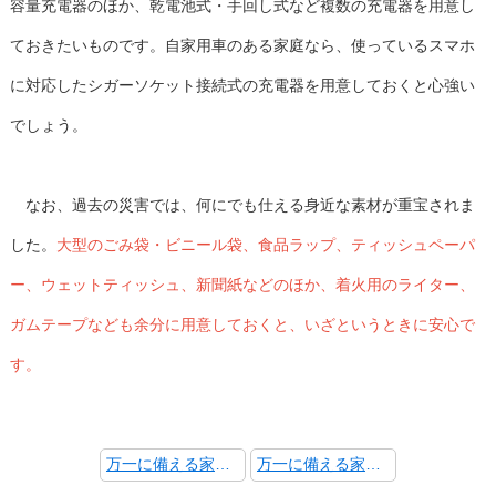
容量充電器のほか、乾電池式・手回し式など複数の充電器を用意し
ておきたいものです。自家用車のある家庭なら、使っているスマホ
に対応したシガーソケット接続式の充電器を用意しておくと心強い
でしょう。
なお、過去の災害では、何にでも仕える身近な素材が重宝されま
した。
大型のごみ袋・ビニール袋、食品ラップ、ティッシュペーパ
ー、ウェットティッシュ、新聞紙などのほか、着火用のライター、
ガムテープなども余分に用意しておくと、いざというときに安心で
す。
万一に備える家庭内備蓄（下） ～日常備蓄と連絡方法ー～
万一に備える家庭内備蓄（上） ～水・食料・トイレ～