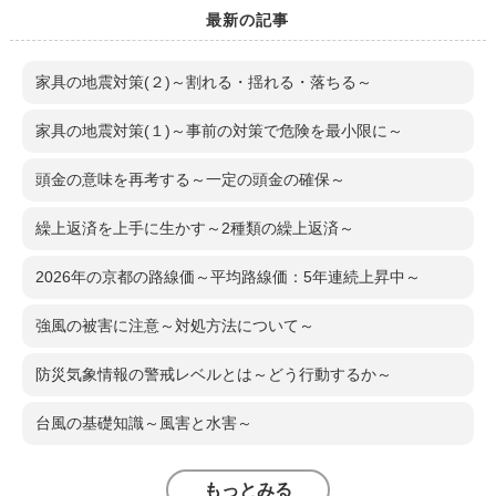
最新の記事
家具の地震対策(２)～割れる・揺れる・落ちる～
家具の地震対策(１)～事前の対策で危険を最小限に～
頭金の意味を再考する～一定の頭金の確保～
繰上返済を上手に生かす～2種類の繰上返済～
2026年の京都の路線価～平均路線価：5年連続上昇中～
強風の被害に注意～対処方法について～
防災気象情報の警戒レベルとは～どう行動するか～
台風の基礎知識～風害と水害～
もっとみる