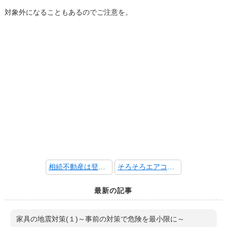
対象外になることもあるのでご注意を。
相続不動産は登記が必要～相続登記の義務化～
そろそろエアコンの点検を～フィルターの掃除と室外機のチェック～
最新の記事
家具の地震対策(１)～事前の対策で危険を最小限に～