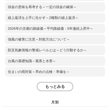
頭金の意味を再考する～一定の頭金の確保～
繰上返済を上手に生かす～2種類の繰上返済～
2026年の京都の路線価～平均路線価：5年連続上昇中～
強風の被害に注意～対処方法について～
防災気象情報の警戒レベルとは～どう行動するか～
台風の基礎知識～風害と水害～
住まいの雨対策～早めの点検・準備を～
もっとみる
月別