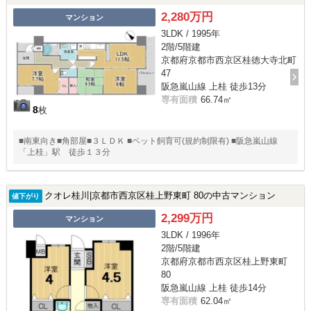
2,280万円
マンション
3LDK / 1995年
2階/5階建
京都府京都市西京区桂徳大寺北町
47
阪急嵐山線 上桂 徒歩13分
専有面積
66.74㎡
8
枚
■南東向き■角部屋■３ＬＤＫ ■ペット飼育可(規約制限有) ■阪急嵐山線
「上桂」駅 徒歩１３分
クオレ桂川|京都市西京区桂上野東町 80の中古マンション
値下がり
2,299万円
マンション
3LDK / 1996年
2階/5階建
京都府京都市西京区桂上野東町
80
阪急嵐山線 上桂 徒歩14分
専有面積
62.04㎡