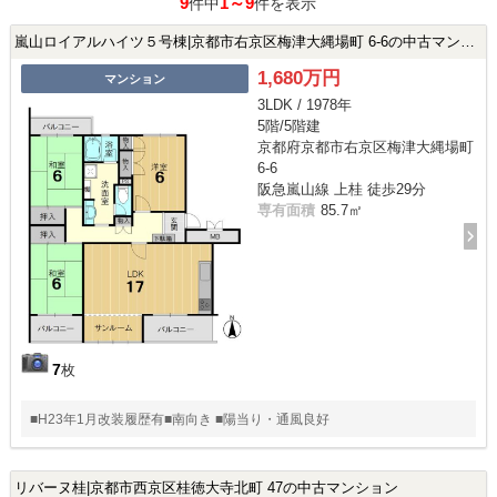
9
1～9
件中
件を表示
嵐山ロイアルハイツ５号棟|京都市右京区梅津大縄場町 6-6の中古マンション
1,680万円
マンション
3LDK / 1978年
5階/5階建
京都府京都市右京区梅津大縄場町
6-6
阪急嵐山線 上桂 徒歩29分
専有面積
85.7㎡
7
枚
■H23年1月改装履歴有■南向き ■陽当り・通風良好
リバーヌ桂|京都市西京区桂徳大寺北町 47の中古マンション