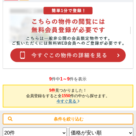
9
1～9
件中
件を表示
9件
見つかりました！
会員登録をすると全
1550
件の中から探せます。
今すぐ見る
条件を絞り込む