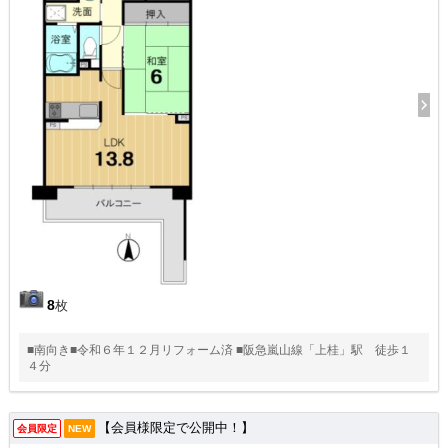
8
枚
■南向き■令和６年１２月リフォーム済 ■阪急嵐山線「上桂」駅 徒歩１
４分
【会員様限定で公開中！】
会員限定
NEW