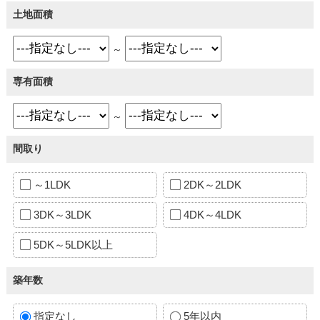
土地面積
～
専有面積
～
間取り
～1LDK
2DK～2LDK
3DK～3LDK
4DK～4LDK
5DK～5LDK以上
築年数
指定なし
5年以内