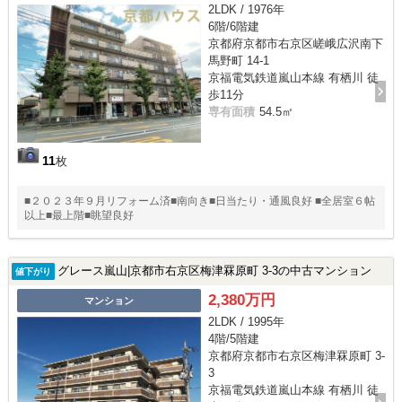
2LDK / 1976年
6階/6階建
京都府京都市右京区嵯峨広沢南下
馬野町 14-1
京福電気鉄道嵐山本線 有栖川 徒
歩11分
専有面積
54.5㎡
11
枚
■２０２３年９月リフォーム済■南向き■日当たり・通風良好 ■全居室６帖
以上■最上階■眺望良好
グレース嵐山|京都市右京区梅津罧原町 3-3の中古マンション
値下がり
2,380万円
マンション
2LDK / 1995年
4階/5階建
京都府京都市右京区梅津罧原町 3-
3
京福電気鉄道嵐山本線 有栖川 徒