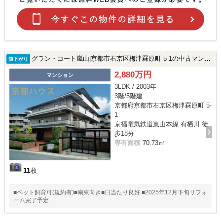
グラン・コート嵐山|京都市右京区梅津罧原町 5-1の中古マンション
値下がり
2,880万円
マンション
3LDK / 2003年
3階/5階建
京都府京都市右京区梅津罧原町 5-
1
京福電気鉄道嵐山本線 有栖川 徒
歩18分
専有面積
70.73㎡
11
枚
■ペット飼育可(規約有)■南東向き■日当たり良好 ■2025年12月下旬リフォ
ーム完了予定