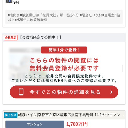
9
枚
■南向き■阪急嵐山線「松尾大社」駅 徒歩9分 ■陽当たり良好■全居室6帖
以上■H29年に改装履歴有
【会員様限定で公開中！】
会員限定
嵯峨ハイツ|京都市右京区嵯峨広沢南下馬野町 14-1の中古マンション
値下がり
1,780万円
マンション