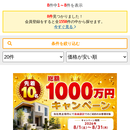
8
1～8
件中
件を表示
8件
見つかりました！
会員登録をすると全
1558
件の中から探せます。
今すぐ見る
条件を絞り込む