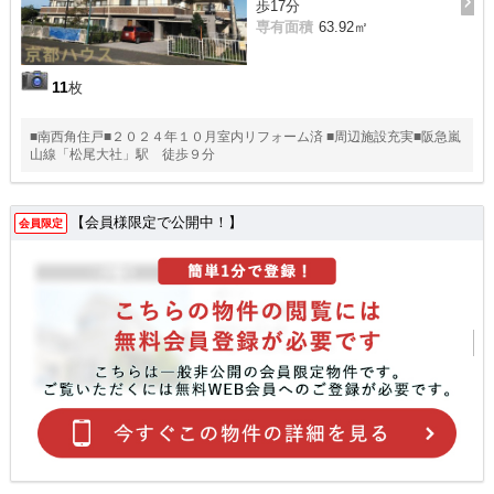
歩17分
専有面積
63.92㎡
11
枚
■南西角住戸■２０２４年１０月室内リフォーム済 ■周辺施設充実■阪急嵐
山線「松尾大社」駅 徒歩９分
【会員様限定で公開中！】
会員限定