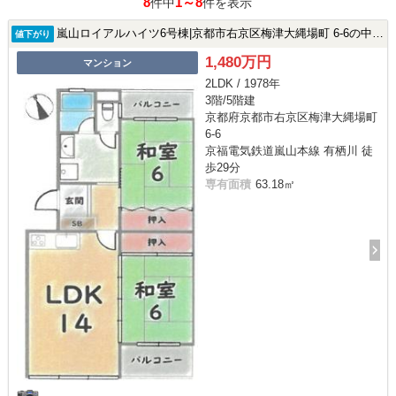
8
1～8
件中
件を表示
嵐山ロイアルハイツ6号棟|京都市右京区梅津大縄場町 6-6の中古マンション
値下がり
1,480万円
マンション
2LDK / 1978年
3階/5階建
京都府京都市右京区梅津大縄場町
6-6
京福電気鉄道嵐山本線 有栖川 徒
歩29分
専有面積
63.18㎡