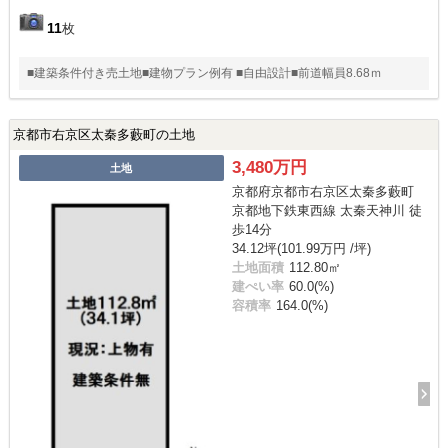
11
枚
■建築条件付き売土地■建物プラン例有 ■自由設計■前道幅員8.68ｍ
京都市右京区太秦多藪町の土地
3,480万円
土地
京都府京都市右京区太秦多藪町
京都地下鉄東西線 太秦天神川 徒
歩14分
34.12坪(101.99万円 /坪)
土地面積
112.80㎡
建ぺい率
60.0(%)
容積率
164.0(%)