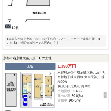
10
枚
■建築条件無売土地～お好きな工務店・ハウスメーカーで建築可能～ ■三
方角地■生活関連施設が徒歩圏内に充実
京都市右京区太秦八反田町の土地
1,398万円
土地
京都府京都市右京区太秦八反田町
京都地下鉄東西線 太秦天神川 徒
歩20分
16.83坪(83.08万円 /坪)
土地面積
55.63㎡
建ぺい率
60.0(%)
容積率
160.0(%)