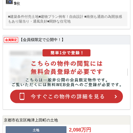
9
枚
■建築条件付売土地■建物プラン例有！自由設計 ■南側も通路の為開放感
もあり陽当り・通風良好■閑静な住宅地
【会員様限定で公開中！】
会員限定
京都市右京区梅津上田町の土地
2,098万円
土地