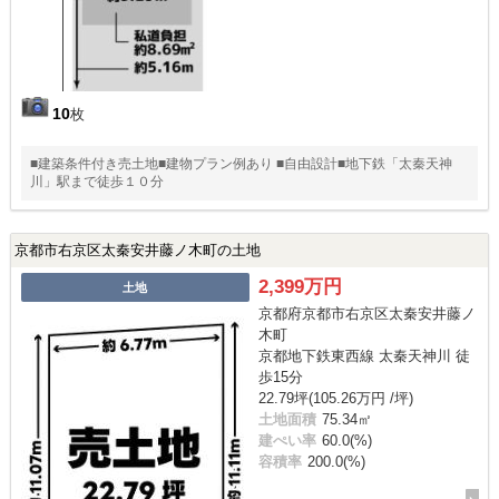
10
枚
■建築条件付き売土地■建物プラン例あり ■自由設計■地下鉄「太秦天神
川」駅まで徒歩１０分
京都市右京区太秦安井藤ノ木町の土地
2,399万円
土地
京都府京都市右京区太秦安井藤ノ
木町
京都地下鉄東西線 太秦天神川 徒
歩15分
22.79坪(105.26万円 /坪)
土地面積
75.34㎡
建ぺい率
60.0(%)
容積率
200.0(%)