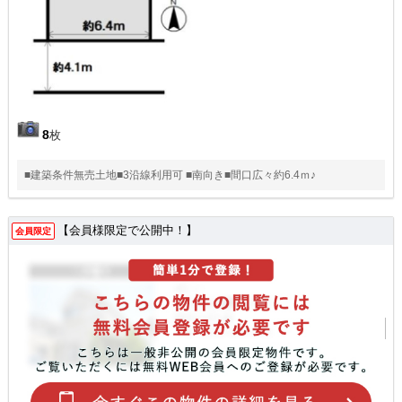
8
枚
■建築条件無売土地■3沿線利用可 ■南向き■間口広々約6.4ｍ♪
【会員様限定で公開中！】
会員限定