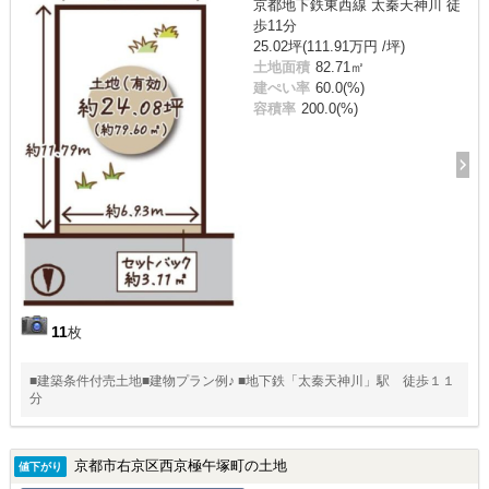
京都地下鉄東西線 太秦天神川 徒
歩11分
25.02坪(111.91万円 /坪)
土地面積
82.71㎡
建ぺい率
60.0(%)
容積率
200.0(%)
11
枚
■建築条件付売土地■建物プラン例♪ ■地下鉄「太秦天神川」駅 徒歩１１
分
京都市右京区西京極午塚町の土地
値下がり