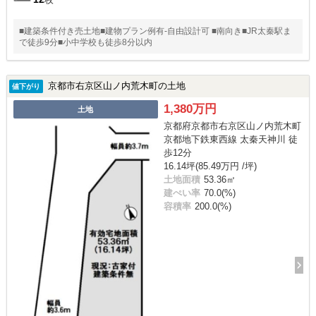
■建築条件付き売土地■建物プラン例有-自由設計可 ■南向き■JR太秦駅ま
で徒歩9分■小中学校も徒歩8分以内
京都市右京区山ノ内荒木町の土地
値下がり
1,380万円
土地
京都府京都市右京区山ノ内荒木町
京都地下鉄東西線 太秦天神川 徒
歩12分
16.14坪(85.49万円 /坪)
土地面積
53.36㎡
建ぺい率
70.0(%)
容積率
200.0(%)