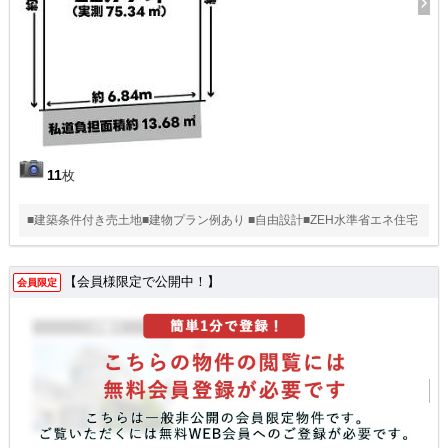
11
枚
■建築条件付き売土地■建物プラン例あり ■自由設計■ZEH水準省エネ住宅
【会員様限定で公開中！】
会員限定