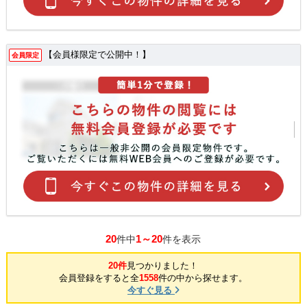
【会員様限定で公開中！】
会員限定
20
1～20
件中
件を表示
20件
見つかりました！
会員登録をすると全
1558
件の中から探せます。
今すぐ見る