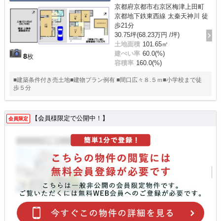
京都府京都市右京区梅津上田町
京都地下鉄東西線 太秦天神川 徒
歩21分
30.75坪(68.23万円 /坪)
土地面積
101.65㎡
建ぺい率
60.0(%)
8
枚
容積率
160.0(%)
■建築条件付き売土地■建物プラン例有 ■間口広々８.５ｍ■小学校まで徒
歩５分
【会員様限定で公開中！】
会員限定