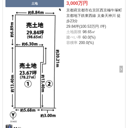
3,000万円
土地
京都府京都市右京区西京極午塚町
京都地下鉄東西線 太秦天神川 徒
歩23分
29.84坪(100.53万円 /坪)
土地面積
98.65㎡
建ぺい率
60.0(%)
容積率
200.0(%)