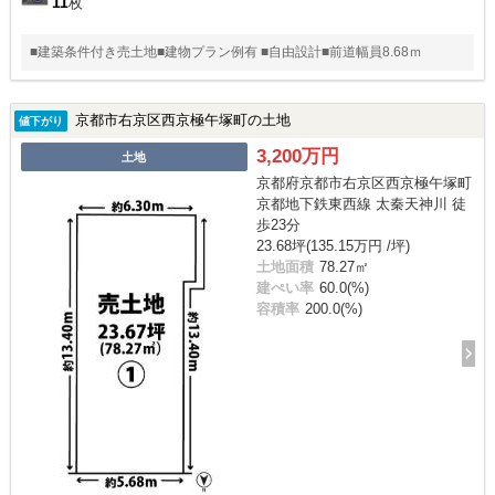
11
枚
■建築条件付き売土地■建物プラン例有 ■自由設計■前道幅員8.68ｍ
京都市右京区西京極午塚町の土地
値下がり
3,200万円
土地
京都府京都市右京区西京極午塚町
京都地下鉄東西線 太秦天神川 徒
歩23分
23.68坪(135.15万円 /坪)
土地面積
78.27㎡
建ぺい率
60.0(%)
容積率
200.0(%)