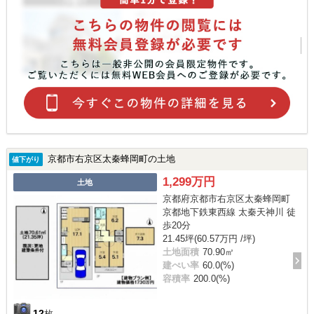
京都市右京区太秦蜂岡町の土地
値下がり
1,299万円
土地
京都府京都市右京区太秦蜂岡町
京都地下鉄東西線 太秦天神川 徒
歩20分
21.45坪(60.57万円 /坪)
土地面積
70.90㎡
建ぺい率
60.0(%)
容積率
200.0(%)
12
枚