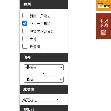
種別
新築一戸建て
中古一戸建て
中古マンション
土地
投資用
価格
～
駅徒歩
間取り