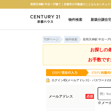
長岡天神駅 中古一戸建て｜京都市の不動産のことならセンチュリ
物件検索
新築分譲住
新築一戸建て
中古一戸建て
マンション
土地
TOPページ
物件検索
長岡天神駅 中古一
お探しの
お手数です
ログインID(メールアドレス)・パスワードの
メールアドレス
必須
※メー