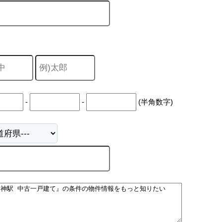
-
-
(半角数字)