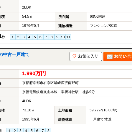
2LDK
り
54.5㎡
6階/6階建
面積
所在階
1976年5月
マンション/RC造
月
建物構造
1
枚
の中古一戸建て
1,990万円
京都府京都市右京区嵯峨広沢南野町
地
京福電気鉄道嵐山本線 車折神社駅 徒歩9分
4LDK
り
73.16㎡
59.77㎡(18.08坪)
面積
土地面積
1995年6月
一戸建て/木造
月
建物構造
枚