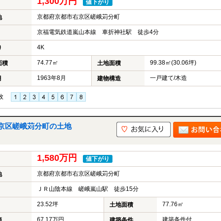
1,300万円
値下がり
京都府京都市右京区嵯峨苅分町
地
京福電気鉄道嵐山本線 車折神社駅 徒歩4分
4K
り
74.77㎡
99.38㎡(30.06坪)
面積
土地面積
1963年8月
一戸建て/木造
月
建物構造
枚
京区嵯峨苅分町の土地
1,580万円
値下がり
京都府京都市右京区嵯峨苅分町
地
ＪＲ山陰本線 嵯峨嵐山駅 徒歩15分
23.52坪
77.76㎡
土地面積
67.17万円
建築条件付
価
建築条件