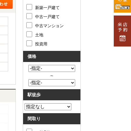
新築一戸建て
中古一戸建て
中古マンション
土地
投資用
価格
～
駅徒歩
間取り