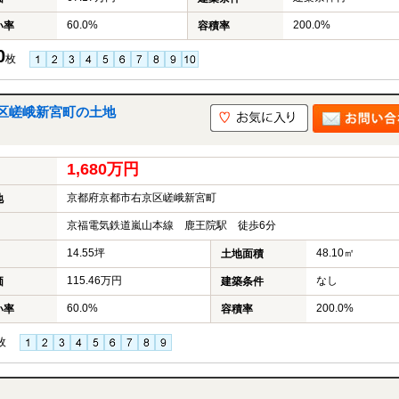
60.0%
200.0%
い率
容積率
0
枚
区嵯峨新宮町の土地
1,680万円
京都府京都市右京区嵯峨新宮町
地
京福電気鉄道嵐山本線 鹿王院駅 徒歩6分
14.55坪
48.10㎡
土地面積
115.46万円
なし
価
建築条件
60.0%
200.0%
い率
容積率
枚