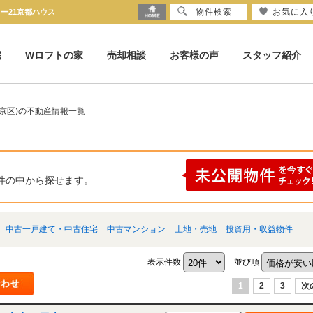
物件検索
お気に入
ー21京都ハウス
宅
Wロフトの家
売却相談
お客様の声
スタッフ紹介
京区)の不動産情報一覧
件の中から探せます。
中古一戸建て・中古住宅
中古マンション
土地・売地
投資用・収益物件
表示件数
並び順
1
2
3
次