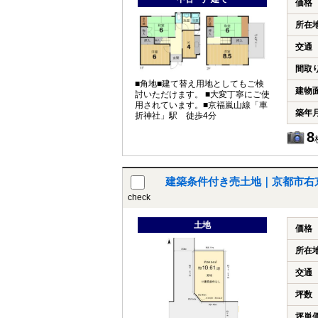
価格
所在
交通
間取
■角地■建て替え用地としてもご検
建物
討いただけます。 ■大変丁寧にご使
用されています。■京福嵐山線「車
築年
折神社」駅 徒歩4分
8
建築条件付き売土地｜京都市右
check
土地
価格
所在
交通
坪数
坪単