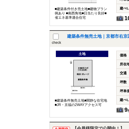
建ぺ
■建築条件付き売土地■建物プラン
例あり ■南西角地■日当たり良好■
1
省エネ基準適合住宅
建築条件無売土地｜京都市右京
check
土地
価格
所在
交通
坪数
坪単
建ぺ
■建築条件無売土地■閑静な住宅地
■JR・京福の2WAYアクセス可
9
【会員様限定で公開中！】