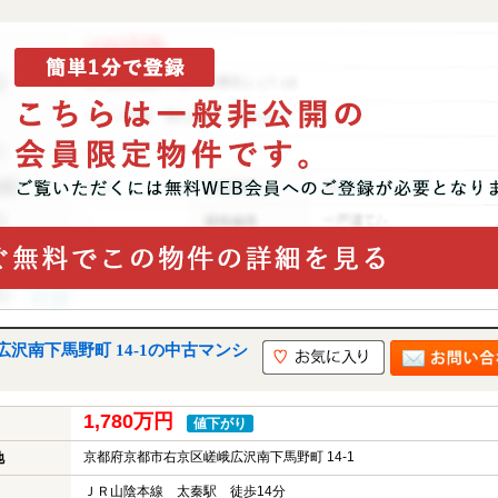
沢南下馬野町 14-1の中古マンシ
1,780万円
値下がり
京都府京都市右京区嵯峨広沢南下馬野町 14-1
地
ＪＲ山陰本線 太秦駅 徒歩14分