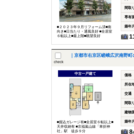
間取
専有
築年
■２０２３年９月リフォーム済■南
向き■日当たり・通風良好 ■全居室
1
６帖以上■最上階■眺望良好
｜京都市右京区嵯峨広沢南野町
check
中古一戸建て
価格
所在
交通
間取
建物
築年
■掘込ガレージ有■全居室６帖以上■
天井収納有 ■京福嵐山線「車折神
8
社」駅 徒歩９分