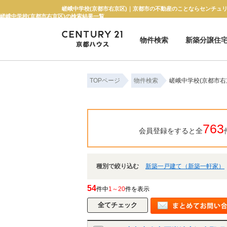
嵯峨中学校(京都市右京区)｜京都市の不動産のことならセンチュリ
嵯峨中学校(京都市右京区)の検索結果一覧
物件検索
新築分譲住
新築一戸建て
中古一戸建て
マンション
土地
TOPページ
物件検索
嵯峨中学校(京都市右
763
会員登録をすると全
種別で絞り込む
新築一戸建て（新築一軒家）
54
件中
1～20
件を表示