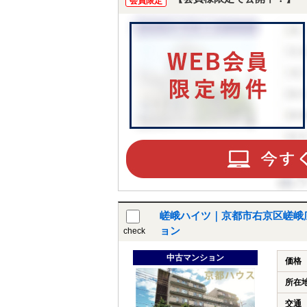
会員限定
嵯峨ハイツ｜京都市右京区嵯峨広
ョン
check
中古マンション
価格
所在
交通