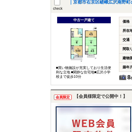
｜京都市右京区嵯峨広沢南野町
check
中古一戸建て
価格
所在
交通
間取
建物
築年
■買い物施設が充実しており生活便
利な立地 ■閑静な住宅地■広沢小学
8
校まで徒歩10分
【会員様限定で公開中！】
会員限定