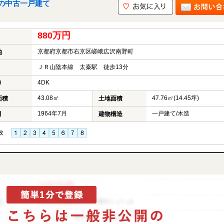
の中古一戸建て
880万円
京都府京都市右京区嵯峨広沢南野町
地
ＪＲ山陰本線 太秦駅 徒歩13分
4DK
り
43.08㎡
47.76㎡(14.45坪)
面積
土地面積
1964年7月
一戸建て/木造
月
建物構造
枚