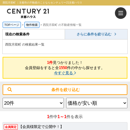
西院月双町 ｜京都市の不動産のことならセンチュリー21京都ハウス
TOPページ
物件検索
西院月双町 の不動産情報一覧
現在の検索条件
さらに条件を絞り込む
西院月双町 の検索結果一覧
1件
見つかりました！
会員登録をすると全
1550
件の中から探せます。
今すぐ見る
条件を絞り込む
1
1～1
件中
件を表示
【会員様限定で公開中！】
会員限定