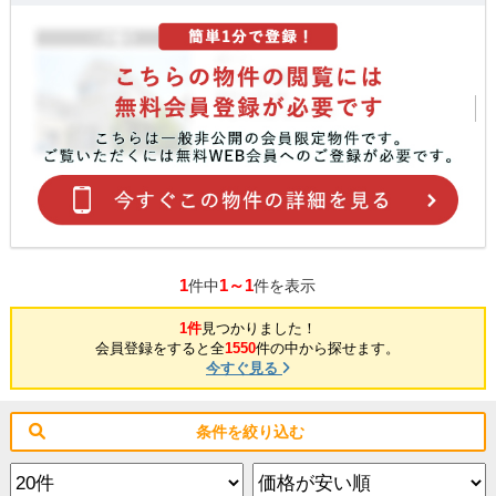
1
1～1
件中
件を表示
1件
見つかりました！
会員登録をすると全
1550
件の中から探せます。
今すぐ見る
条件を絞り込む