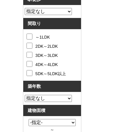
間取り
～1LDK
2DK～2LDK
3DK～3LDK
4DK～4LDK
5DK～5LDK以上
築年数
建物面積
～