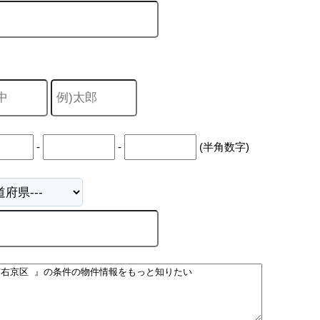
-
-
(半角数字)