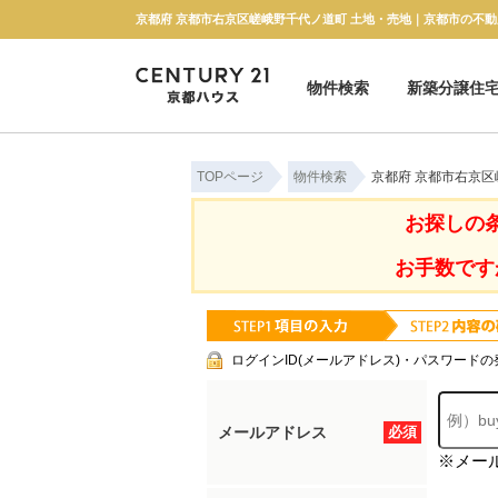
物件検索
新築分譲住
新築一戸建て
中古一戸建て
マンション
土地
TOPページ
物件検索
京都府 京都市右京
お探しの
お手数です
ログインID(メールアドレス)・パスワードの
メールアドレス
必須
※メー