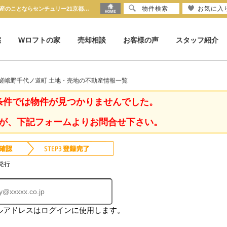
物件検索
お気に入
京都府 京都市右京区嵯峨野千代ノ道町 土地・売地｜京都市の不動産のことならセンチュリー21京都ハウス
宅
Wロフトの家
売却相談
お客様の声
スタッフ紹介
区嵯峨野千代ノ道町 土地・売地の不動産情報一覧
条件では物件が見つかりませんでした。
が、下記フォームよりお問合せ下さい。
発行
ルアドレスはログインに使用します。