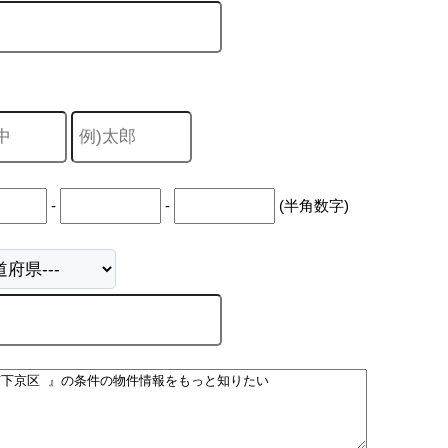
-
-
(半角数字)