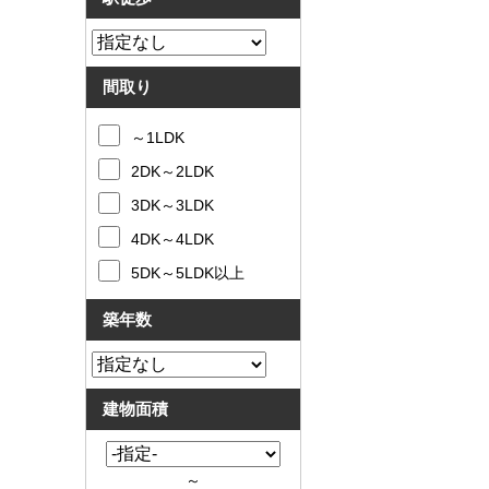
間取り
～1LDK
2DK～2LDK
3DK～3LDK
4DK～4LDK
5DK～5LDK以上
築年数
建物面積
～