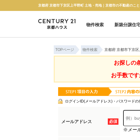
京都府 京都市下京区上平野町 土地・売地｜京都市の不動産のこと
物件検索
新築分譲住
新築一戸建て
中古一戸建て
マンション
土地
TOPページ
物件検索
京都府 京都市下京区
お探しの
お手数です
ログインID(メールアドレス)・パスワードの
メールアドレス
必須
※メー