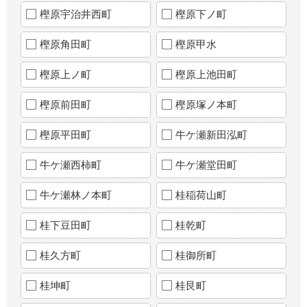
樫原宇治井西町
樫原下ノ町
樫原角田町
樫原甲水
樫原上ノ町
樫原上池田町
樫原前田町
樫原塚ノ本町
樫原平田町
牛ケ瀬新田泓町
牛ケ瀬西柿町
牛ケ瀬堂田町
牛ケ瀬林ノ本町
桂稲荷山町
桂下豆田町
桂乾町
桂久方町
桂御所町
桂坤町
桂艮町