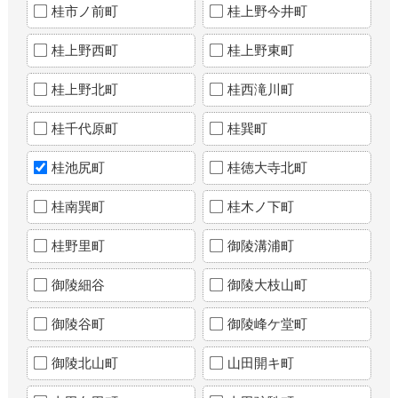
桂市ノ前町
桂上野今井町
桂上野西町
桂上野東町
桂上野北町
桂西滝川町
桂千代原町
桂巽町
桂池尻町
桂徳大寺北町
桂南巽町
桂木ノ下町
桂野里町
御陵溝浦町
御陵細谷
御陵大枝山町
御陵谷町
御陵峰ケ堂町
御陵北山町
山田開キ町