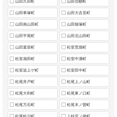
山田久田町
山田弦馳町
山田車塚町
山田大吉見町
山田南山田町
山田猫塚町
山田平尾町
山田北山田町
山田葉室町
松室荒堀町
松室扇田町
松室中溝町
松室追上ゲ町
松室田中町
松尾井戸町
松尾上ノ山町
松尾大利町
松尾東ノ口町
松尾万石町
松尾木ノ曽町
松尾鈴川町
上桂宮ノ後町