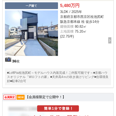
5,480万円
一戸建て
3LDK / 2025年
京都府京都市西京区桂池尻町
阪急京都本線 桂 徒歩14分
建物面積
80.82㎡
土地面積
75.20㎡
(22.75坪)
36
枚
■LoftPia桂池尻町～モデルハウス内装完成！ご内覧可能です～■京都ハウ
スオリジナル「Wロフトの家」■天井高4ｍの吹き抜けリビング■住環境良
好■駐車2台可
【会員様限定で公開中！】
会員限定
NEW