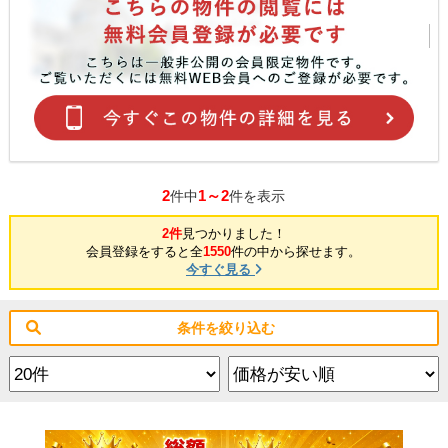
2
1～2
件中
件を表示
2件
見つかりました！
会員登録をすると全
1550
件の中から探せます。
今すぐ見る
条件を絞り込む