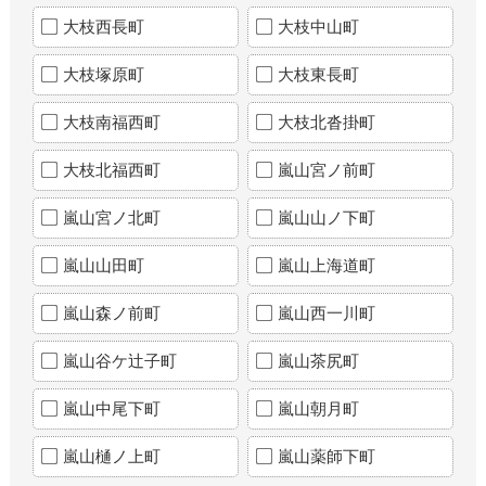
大枝西長町
大枝中山町
大枝塚原町
大枝東長町
大枝南福西町
大枝北沓掛町
大枝北福西町
嵐山宮ノ前町
嵐山宮ノ北町
嵐山山ノ下町
嵐山山田町
嵐山上海道町
嵐山森ノ前町
嵐山西一川町
嵐山谷ケ辻子町
嵐山茶尻町
嵐山中尾下町
嵐山朝月町
嵐山樋ノ上町
嵐山薬師下町