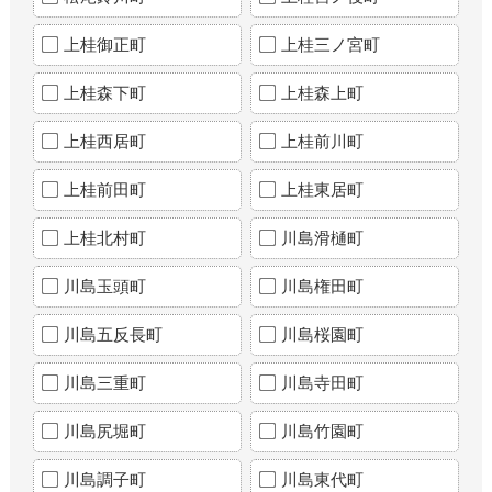
上桂御正町
上桂三ノ宮町
上桂森下町
上桂森上町
上桂西居町
上桂前川町
上桂前田町
上桂東居町
上桂北村町
川島滑樋町
川島玉頭町
川島権田町
川島五反長町
川島桜園町
川島三重町
川島寺田町
川島尻堀町
川島竹園町
川島調子町
川島東代町