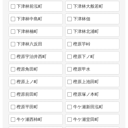
下津林前泓町
下津林大般若町
下津林中島町
下津林佃
下津林楠町
下津林北浦町
下津林六反田
樫原芋峠
樫原宇治井西町
樫原下ノ町
樫原角田町
樫原甲水
樫原上ノ町
樫原上池田町
樫原前田町
樫原塚ノ本町
樫原平田町
牛ケ瀬新田泓町
牛ケ瀬西柿町
牛ケ瀬堂田町