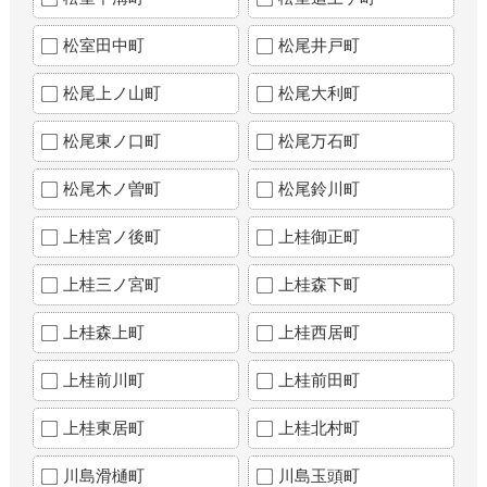
松室田中町
松尾井戸町
松尾上ノ山町
松尾大利町
松尾東ノ口町
松尾万石町
松尾木ノ曽町
松尾鈴川町
上桂宮ノ後町
上桂御正町
上桂三ノ宮町
上桂森下町
上桂森上町
上桂西居町
上桂前川町
上桂前田町
上桂東居町
上桂北村町
川島滑樋町
川島玉頭町