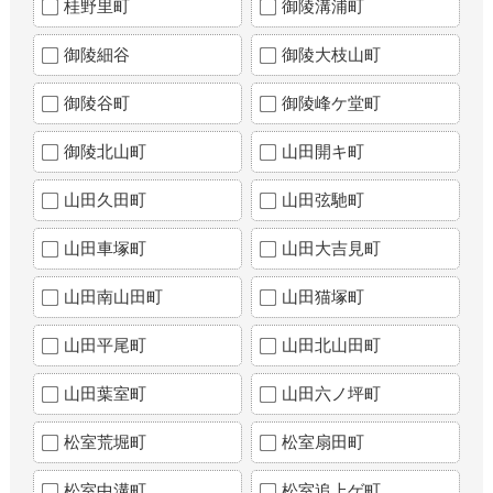
桂野里町
御陵溝浦町
御陵細谷
御陵大枝山町
御陵谷町
御陵峰ケ堂町
御陵北山町
山田開キ町
山田久田町
山田弦馳町
山田車塚町
山田大吉見町
山田南山田町
山田猫塚町
山田平尾町
山田北山田町
山田葉室町
山田六ノ坪町
松室荒堀町
松室扇田町
松室中溝町
松室追上ゲ町