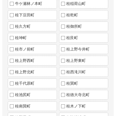
牛ケ瀬林ノ本町
桂稲荷山町
桂下豆田町
桂乾町
桂久方町
桂御所町
桂坤町
桂艮町
桂市ノ前町
桂上野今井町
桂上野西町
桂上野東町
桂上野北町
桂西滝川町
桂千代原町
桂巽町
桂池尻町
桂徳大寺北町
桂南巽町
桂木ノ下町