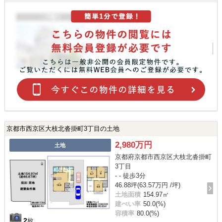
京都市西京区大枝北沓掛町3丁目の土地
2,980万円
土地
京都府京都市西京区大枝北沓掛町
3丁目
- - 徒歩3分
46.88坪(63.57万円 /坪)
土地面積
154.97㎡
建ぺい率
50.0(%)
容積率
80.0(%)
2
枚