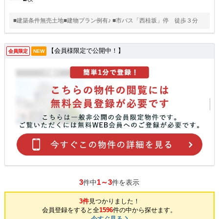
■建築条件無売土地■建物プラン例有♪ ■市バス「西桂坂」停 徒歩３分
【会員様限定で公開中！】
会員限定
NEW
3
1～3
件中
件を表示
3件
見つかりました！
会員登録をすると全
1596
件の中から探せます。
今すぐ見る