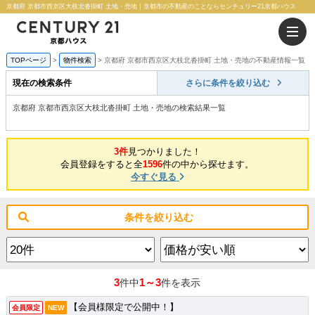
京都府 京都市西京区大枝北沓掛町 土地・売地｜京都市の不動産のことならセンチュリー21京都ハウス
TOPページ
物件検索
京都府 京都市西京区大枝北沓掛町 土地・売地の不動産情報一覧
現在の検索条件
さらに条件を絞り込む
京都府 京都市西京区大枝北沓掛町 土地・売地の検索結果一覧
3件
見つかりました！
会員登録をすると全
1596
件の中から探せます。
今すぐ見る
条件を絞り込む
3
1～3
件中
件を表示
【会員様限定で公開中！】
会員限定
NEW