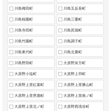
川島権田町
川島五反長町
川島桜園町
川島三重町
川島寺田町
川島尻堀町
川島竹園町
川島調子町
川島東代町
川島北裏町
川島野田町
大原野灰方町
大原野小塩町
大原野上羽町
大原野上里紅葉町
大原野上里勝山町
大原野上里男鹿町
大原野上里南ノ町
大原野上里北ノ町
大原野西境谷町