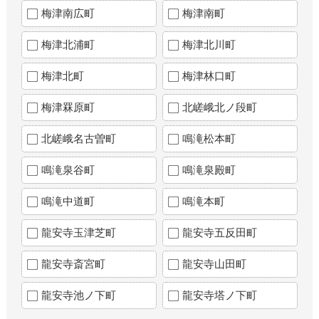
梅津南広町
梅津南町
梅津北浦町
梅津北川町
梅津北町
梅津林口町
梅津罧原町
北嵯峨北ノ段町
北嵯峨名古曽町
鳴滝松本町
鳴滝泉谷町
鳴滝泉殿町
鳴滝中道町
鳴滝本町
龍安寺玉津芝町
龍安寺五反田町
龍安寺斎宮町
龍安寺山田町
龍安寺池ノ下町
龍安寺塔ノ下町