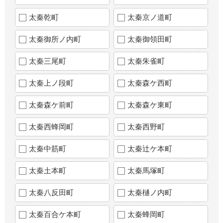
太秦乾町
太秦京ノ道町
太秦御所ノ内町
太秦御領田町
太秦三尾町
太秦朱雀町
太秦上ノ段町
太秦森ケ西町
太秦森ケ前町
太秦森ケ東町
太秦西蜂岡町
太秦西野町
太秦中筋町
太秦辻ケ本町
太秦土本町
太秦馬塚町
太秦八反田町
太秦樋ノ内町
太秦百合ケ本町
太秦蜂岡町