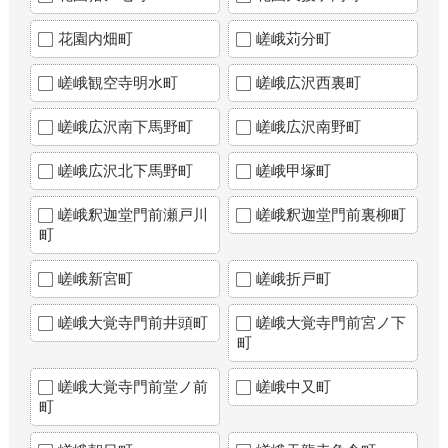
花園内畑町
嵯峨苅分町
嵯峨観空寺明水町
嵯峨広沢西裏町
嵯峨広沢南下馬野町
嵯峨広沢南野町
嵯峨広沢北下馬野町
嵯峨甲塚町
嵯峨釈迦堂門前瀬戸川
嵯峨釈迦堂門前裏柳町
町
嵯峨新宮町
嵯峨折戸町
嵯峨大覚寺門前井頭町
嵯峨大覚寺門前宮ノ下
町
嵯峨大覚寺門前堂ノ前
嵯峨中又町
町