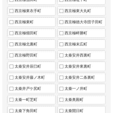
西京極東衣手町
西京極東大丸町
西京極東町
西京極徳大寺団子田町
西京極畑田町
西京極畔勝町
西京極北裏町
西京極末広町
西京極野田町
太秦安井西裏町
太秦安井辰巳町
太秦安井東裏町
太秦安井藤ノ木町
太秦安井二条裏町
太秦井戸ケ尻町
太秦一ノ井町
太秦一町芝町
太秦奥殿町
太秦下角田町
太秦開日町