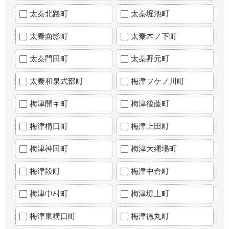
太秦北路町
太秦堀池町
太秦面影町
太秦木ノ下町
太秦門田町
太秦野元町
太秦和泉式部町
梅津フケノ川町
梅津開キ町
梅津後藤町
梅津構口町
梅津上田町
梅津神田町
梅津大縄場町
梅津段町
梅津中倉町
梅津中村町
梅津堤上町
梅津東構口町
梅津徳丸町