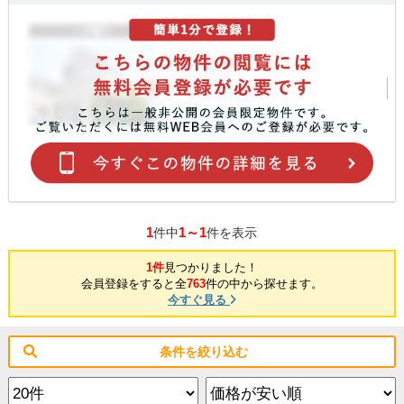
1
1～1
件中
件を表示
1件
見つかりました！
会員登録をすると全
763
件の中から探せます。
今すぐ見る
条件を絞り込む