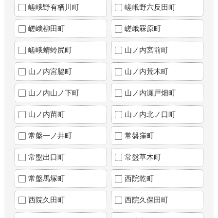
嵯峨野有栖川町
嵯峨野六反田町
嵯峨柳田町
嵯峨罧原町
嵯峨蜻蛉尻町
山ノ内宮前町
山ノ内宮脇町
山ノ内荒木町
山ノ内山ノ下町
山ノ内瀬戸畑町
山ノ内苗町
山ノ内北ノ口町
常盤一ノ井町
常盤窪町
常盤出口町
常盤草木町
常盤馬塚町
西院乾町
西院久田町
西院久保田町