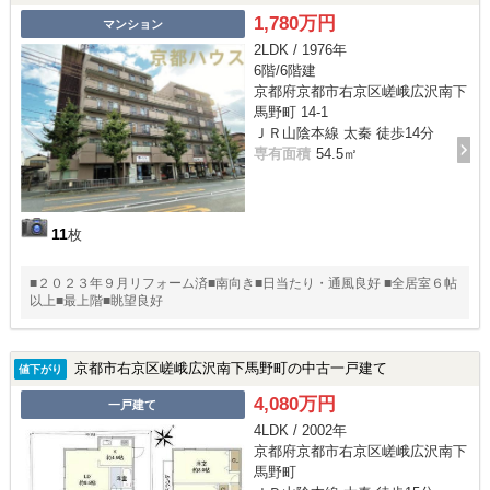
1,780万円
マンション
2LDK / 1976年
6階/6階建
京都府京都市右京区嵯峨広沢南下
馬野町 14-1
ＪＲ山陰本線 太秦 徒歩14分
専有面積
54.5㎡
11
枚
■２０２３年９月リフォーム済■南向き■日当たり・通風良好 ■全居室６帖
以上■最上階■眺望良好
京都市右京区嵯峨広沢南下馬野町の中古一戸建て
値下がり
4,080万円
一戸建て
4LDK / 2002年
京都府京都市右京区嵯峨広沢南下
馬野町