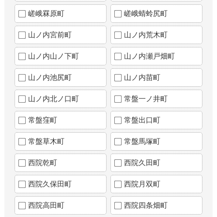
嵯峨罧原町
嵯峨蜻蛉尻町
山ノ内宮前町
山ノ内荒木町
山ノ内山ノ下町
山ノ内瀬戸畑町
山ノ内池尻町
山ノ内苗町
山ノ内北ノ口町
常盤一ノ井町
常盤窪町
常盤出口町
常盤草木町
常盤馬塚町
西院乾町
西院久田町
西院久保田町
西院月双町
西院高田町
西院四条畑町