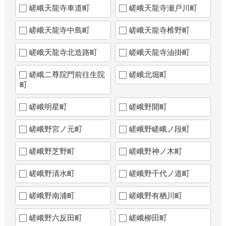
嵯峨天龍寺車道町
嵯峨天龍寺瀬戸川町
嵯峨天龍寺中島町
嵯峨天龍寺椎野町
嵯峨天龍寺北造路町
嵯峨天龍寺油掛町
嵯峨二尊院門前往生院
嵯峨北堀町
町
嵯峨明星町
嵯峨野開町
嵯峨野宮ノ元町
嵯峨野嵯峨ノ段町
嵯峨野芝野町
嵯峨野神ノ木町
嵯峨野清水町
嵯峨野千代ノ道町
嵯峨野南浦町
嵯峨野有栖川町
嵯峨野六反田町
嵯峨柳田町