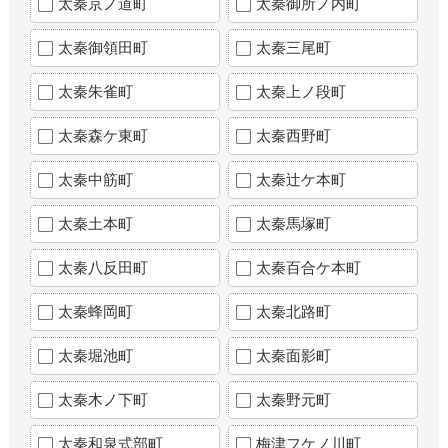
太秦京ノ道町
太秦御所ノ内町
太秦御領田町
太秦三尾町
太秦朱雀町
太秦上ノ段町
太秦森ケ東町
太秦西野町
太秦中筋町
太秦辻ケ本町
太秦土本町
太秦馬塚町
太秦八反田町
太秦百合ケ本町
太秦蜂岡町
太秦北路町
太秦堀池町
太秦面影町
太秦木ノ下町
太秦野元町
太秦和泉式部町
梅津フケノ川町