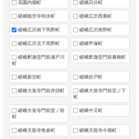
花園内畑町
嵯峨苅分町
嵯峨観空寺明水町
嵯峨広沢西裏町
嵯峨広沢南下馬野町
嵯峨広沢南野町
嵯峨広沢北下馬野町
嵯峨甲塚町
嵯峨釈迦堂門前瀬戸川
嵯峨釈迦堂門前裏柳町
町
嵯峨新宮町
嵯峨折戸町
嵯峨大覚寺門前井頭町
嵯峨大覚寺門前宮ノ下
町
嵯峨大覚寺門前堂ノ前
嵯峨中又町
町
嵯峨天龍寺角倉町
嵯峨天龍寺今堀町