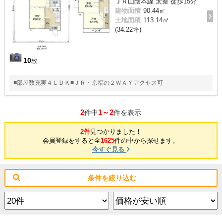
ＪＲ山陰本線 太秦 徒歩15分
建物面積
90.44㎡
土地面積
113.14㎡
(34.22坪)
10
枚
■部屋数充実４ＬＤＫ■ＪＲ・京福の２ＷＡＹアクセス可
2
1～2
件中
件を表示
2件
見つかりました！
会員登録をすると全
1625
件の中から探せます。
今すぐ見る
条件を絞り込む