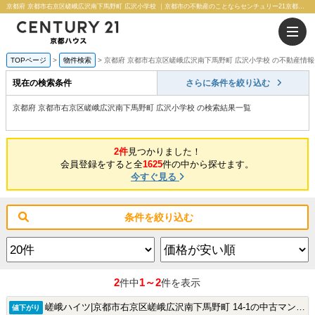
京都府 京都市右京区嵯峨広沢南下馬野町 広沢小学校 ｜京都市の不動産のことならセンチュリー21京都ハウス
TOPページ
物件検索
京都府 京都市右京区嵯峨広沢南下馬野町 広沢小学校 の不動産情
現在の検索条件
さらに条件を絞り込む
京都府 京都市右京区嵯峨広沢南下馬野町 広沢小学校 の検索結果一覧
2件
見つかりました！
会員登録をすると全
1625
件の中から探せます。
今すぐ見る
条件を絞り込む
2
1～2
件中
件を表示
嵯峨ハイツ|京都市右京区嵯峨広沢南下馬野町 14-1の中古マンション
値下がり