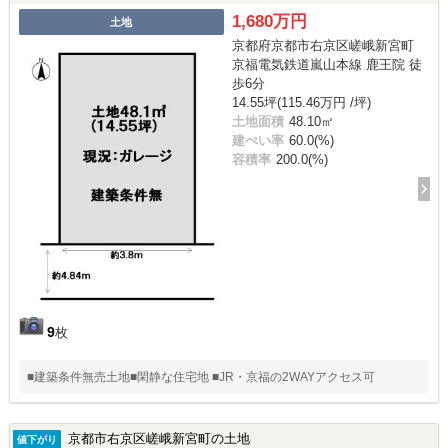
1,680万円
土地
京都府京都市右京区嵯峨新宮町
京福電気鉄道嵐山本線 鹿王院 徒
歩6分
14.55坪(115.46万円 /坪)
土地面積
48.10㎡
建ぺい率
60.0(%)
容積率
200.0(%)
9
枚
■建築条件無売土地■閑静な住宅地 ■JR・京福の2WAYアクセス可
京都市右京区嵯峨新宮町の土地
値下がり