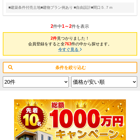
■建築条件付売土地■建物プラン例あり ■自由設計■間口５.７ｍ
2
1～2
件中
件を表示
2件
見つかりました！
会員登録をすると全
763
件の中から探せます。
今すぐ見る
条件を絞り込む