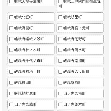
嵯峨天龍寺油掛町
嵯峨二尊院門前往生院
町
嵯峨北堀町
嵯峨明星町
嵯峨野開町
嵯峨野宮ノ元町
嵯峨野嵯峨ノ段町
嵯峨野芝野町
嵯峨野神ノ木町
嵯峨野清水町
嵯峨野千代ノ道町
嵯峨野南浦町
嵯峨野有栖川町
嵯峨野六反田町
嵯峨柳田町
嵯峨罧原町
嵯峨蜻蛉尻町
山ノ内宮前町
山ノ内宮脇町
山ノ内荒木町