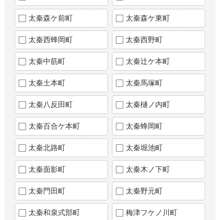
太秦森ケ前町
太秦森ケ東町
太秦西蜂岡町
太秦西野町
太秦中筋町
太秦辻ケ本町
太秦土本町
太秦馬塚町
太秦八反田町
太秦樋ノ内町
太秦百合ケ本町
太秦蜂岡町
太秦北路町
太秦堀池町
太秦面影町
太秦木ノ下町
太秦門田町
太秦野元町
太秦和泉式部町
梅津フケノ川町