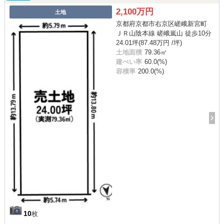
2,100万円
土地
京都府京都市右京区嵯峨新宮町
ＪＲ山陰本線 嵯峨嵐山 徒歩10分
24.01坪(87.48万円 /坪)
土地面積
79.36㎡
建ぺい率
60.0(%)
容積率
200.0(%)
10
枚