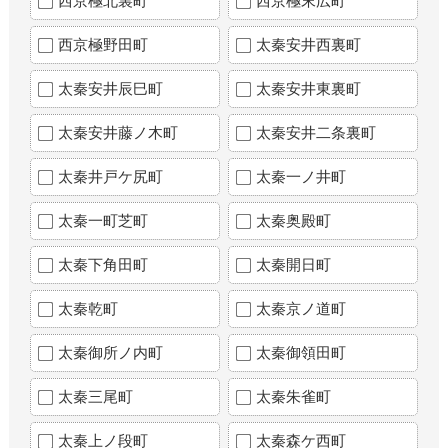
西京極北裏町
西京極末広町
西京極野田町
太秦安井西裏町
太秦安井辰巳町
太秦安井東裏町
太秦安井藤ノ木町
太秦安井二条裏町
太秦井戸ケ尻町
太秦一ノ井町
太秦一町芝町
太秦奥殿町
太秦下角田町
太秦開日町
太秦乾町
太秦京ノ道町
太秦御所ノ内町
太秦御領田町
太秦三尾町
太秦朱雀町
太秦上ノ段町
太秦森ケ西町