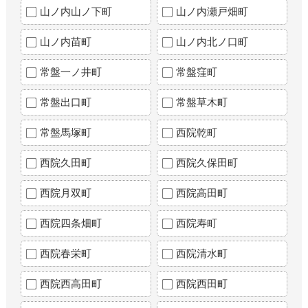
山ノ内山ノ下町
山ノ内瀬戸畑町
山ノ内苗町
山ノ内北ノ口町
常盤一ノ井町
常盤窪町
常盤出口町
常盤草木町
常盤馬塚町
西院乾町
西院久田町
西院久保田町
西院月双町
西院高田町
西院四条畑町
西院寿町
西院春栄町
西院清水町
西院西高田町
西院西田町