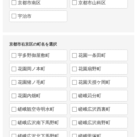
京都市南区
京都市山科区
宇治市
京都市右京区の町名を選択
宇多野御屋敷町
花園一条田町
花園岡ノ本町
花園扇野町
花園猪ノ毛町
花園天授ケ岡町
花園内畑町
嵯峨苅分町
嵯峨観空寺明水町
嵯峨広沢西裏町
嵯峨広沢南下馬野町
嵯峨広沢南野町
嵯峨広沢北下馬野町
嵯峨甲塚町