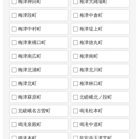
梅津神田町
梅津大縄場町
梅津段町
梅津中倉町
梅津中村町
梅津堤上町
梅津東構口町
梅津徳丸町
梅津南広町
梅津南町
梅津北浦町
梅津北川町
梅津北町
梅津林口町
梅津罧原町
北嵯峨北ノ段町
北嵯峨名古曽町
鳴滝松本町
鳴滝泉殿町
鳴滝中道町
鳴滝本町
龍安寺玉津芝町