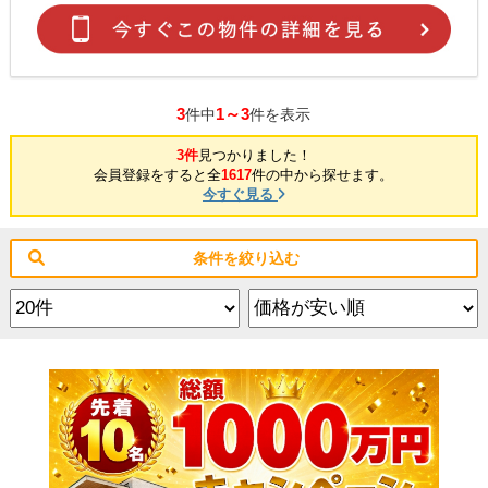
3
1～3
件中
件を表示
3件
見つかりました！
会員登録をすると全
1617
件の中から探せます。
今すぐ見る
条件を絞り込む