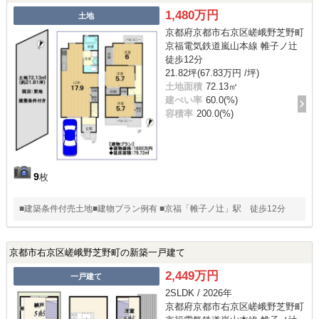
1,480万円
土地
京都府京都市右京区嵯峨野芝野町
京福電気鉄道嵐山本線 帷子ノ辻
徒歩12分
21.82坪(67.83万円 /坪)
土地面積
72.13㎡
建ぺい率
60.0(%)
容積率
200.0(%)
9
枚
■建築条件付売土地■建物プラン例有 ■京福「帷子ノ辻」駅 徒歩12分
京都市右京区嵯峨野芝野町の新築一戸建て
2,449万円
一戸建て
2SLDK / 2026年
京都府京都市右京区嵯峨野芝野町