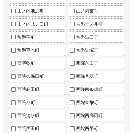
山ノ内池尻町
山ノ内苗町
山ノ内北ノ口町
常盤一ノ井町
常盤窪町
常盤出口町
常盤草木町
常盤馬塚町
西院乾町
西院久田町
西院久保田町
西院月双町
西院高田町
西院四条畑町
西院寿町
西院春栄町
西院清水町
西院西高田町
西院西田町
西院西平町