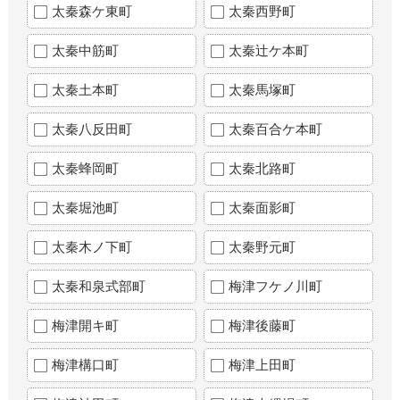
太秦森ケ東町
太秦西野町
太秦中筋町
太秦辻ケ本町
太秦土本町
太秦馬塚町
太秦八反田町
太秦百合ケ本町
太秦蜂岡町
太秦北路町
太秦堀池町
太秦面影町
太秦木ノ下町
太秦野元町
太秦和泉式部町
梅津フケノ川町
梅津開キ町
梅津後藤町
梅津構口町
梅津上田町