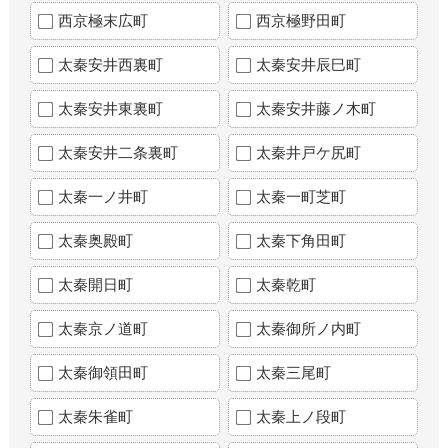
西京極末広町
西京極野田町
太秦安井西裏町
太秦安井辰巳町
太秦安井東裏町
太秦安井藤ノ木町
太秦安井二条裏町
太秦井戸ケ尻町
太秦一ノ井町
太秦一町芝町
太秦奥殿町
太秦下角田町
太秦開日町
太秦乾町
太秦京ノ道町
太秦御所ノ内町
太秦御領田町
太秦三尾町
太秦朱雀町
太秦上ノ段町