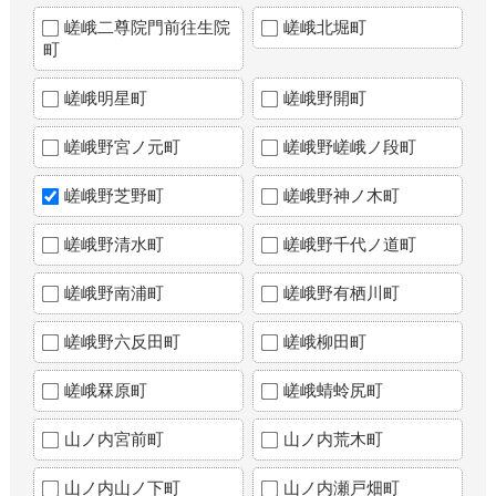
嵯峨二尊院門前往生院
嵯峨北堀町
町
嵯峨明星町
嵯峨野開町
嵯峨野宮ノ元町
嵯峨野嵯峨ノ段町
嵯峨野芝野町
嵯峨野神ノ木町
嵯峨野清水町
嵯峨野千代ノ道町
嵯峨野南浦町
嵯峨野有栖川町
嵯峨野六反田町
嵯峨柳田町
嵯峨罧原町
嵯峨蜻蛉尻町
山ノ内宮前町
山ノ内荒木町
山ノ内山ノ下町
山ノ内瀬戸畑町