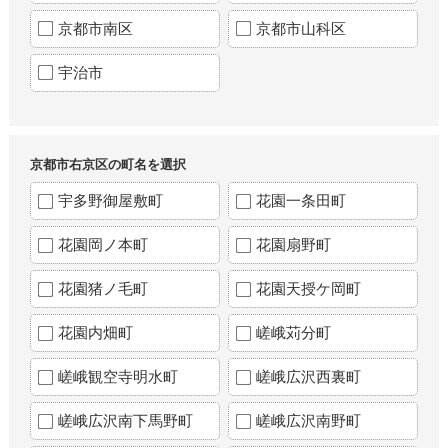
京都市南区
京都市山科区
宇治市
京都市右京区の町名を選択
宇多野御屋敷町
花園一条田町
花園岡ノ本町
花園扇野町
花園猪ノ毛町
花園天授ケ岡町
花園内畑町
嵯峨苅分町
嵯峨観空寺明水町
嵯峨広沢西裏町
嵯峨広沢南下馬野町
嵯峨広沢南野町