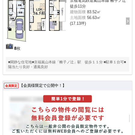
京福電気鉄道嵐山本線 帷子ノ辻
徒歩11分
建物面積
83.52㎡
土地面積
56.63㎡
(17.13坪)
8
枚
■閑静な住宅地■京福嵐山本線「帷子ノ辻」駅 徒歩１１分 ■駐車１台可■
陽当たり良好・通風良好
【会員様限定で公開中！】
会員限定