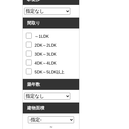
間取り
～1LDK
2DK～2LDK
3DK～3LDK
4DK～4LDK
5DK～5LDK以上
築年数
建物面積
～