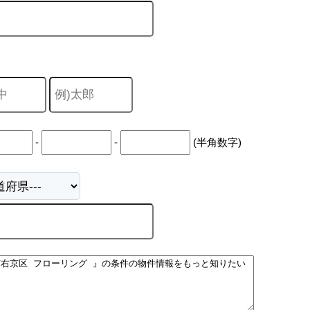
-
-
(半角数字)