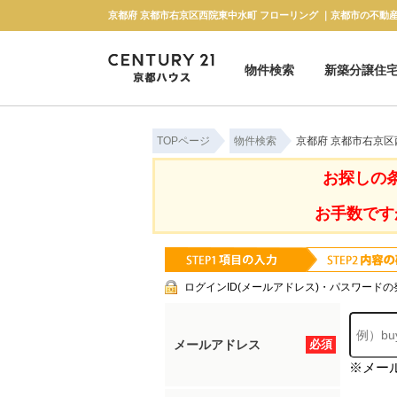
物件検索
新築分譲住
新築一戸建て
中古一戸建て
マンション
土地
TOPページ
物件検索
京都府 京都市右京区
お探しの
お手数です
ログインID(メールアドレス)・パスワードの
メールアドレス
必須
※メー