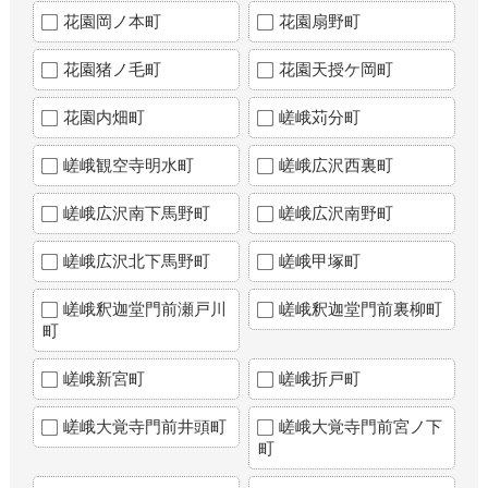
花園岡ノ本町
花園扇野町
花園猪ノ毛町
花園天授ケ岡町
花園内畑町
嵯峨苅分町
嵯峨観空寺明水町
嵯峨広沢西裏町
嵯峨広沢南下馬野町
嵯峨広沢南野町
嵯峨広沢北下馬野町
嵯峨甲塚町
嵯峨釈迦堂門前瀬戸川
嵯峨釈迦堂門前裏柳町
町
嵯峨新宮町
嵯峨折戸町
嵯峨大覚寺門前井頭町
嵯峨大覚寺門前宮ノ下
町