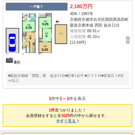
2,180万円
一戸建て
4DK / 1987年
京都府京都市右京区西院西高田町
阪急京都本線 西院 徒歩11分
建物面積
89.91㎡
土地面積
45.10㎡
(13.64坪)
6
枚
■阪急京都線「西院」駅 徒歩11分■駐車1台可 ■ロフト付■前道広々約6
ｍ以上
1
1～1
件中
件を表示
1件
見つかりました！
会員登録をすると全
1625
件の中から探せます。
今すぐ見る