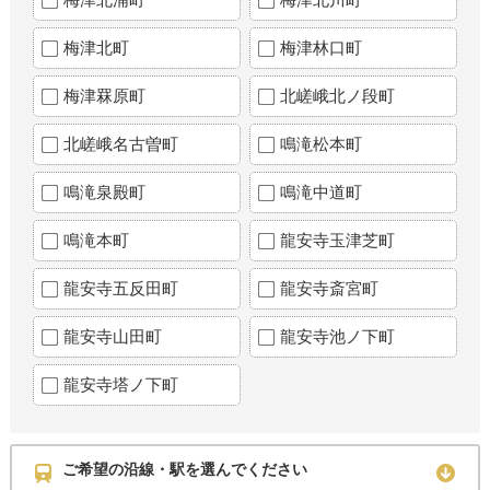
梅津北町
梅津林口町
梅津罧原町
北嵯峨北ノ段町
北嵯峨名古曽町
鳴滝松本町
鳴滝泉殿町
鳴滝中道町
鳴滝本町
龍安寺玉津芝町
龍安寺五反田町
龍安寺斎宮町
龍安寺山田町
龍安寺池ノ下町
龍安寺塔ノ下町
ご希望の沿線・駅を選んでください