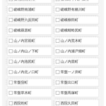
嵯峨野南浦町
嵯峨野有栖川町
嵯峨野六反田町
嵯峨柳田町
嵯峨罧原町
嵯峨蜻蛉尻町
山ノ内宮前町
山ノ内荒木町
山ノ内山ノ下町
山ノ内瀬戸畑町
山ノ内池尻町
山ノ内苗町
山ノ内北ノ口町
常盤一ノ井町
常盤窪町
常盤出口町
常盤草木町
常盤馬塚町
西院乾町
西院久田町