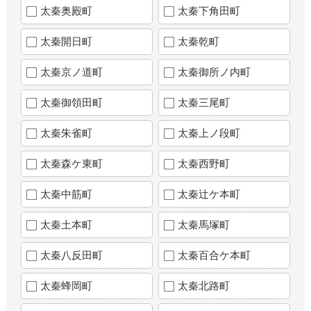
太秦奥殿町
太秦下角田町
太秦開日町
太秦乾町
太秦京ノ道町
太秦御所ノ内町
太秦御領田町
太秦三尾町
太秦朱雀町
太秦上ノ段町
太秦森ケ東町
太秦西野町
太秦中筋町
太秦辻ケ本町
太秦土本町
太秦馬塚町
太秦八反田町
太秦百合ケ本町
太秦蜂岡町
太秦北路町