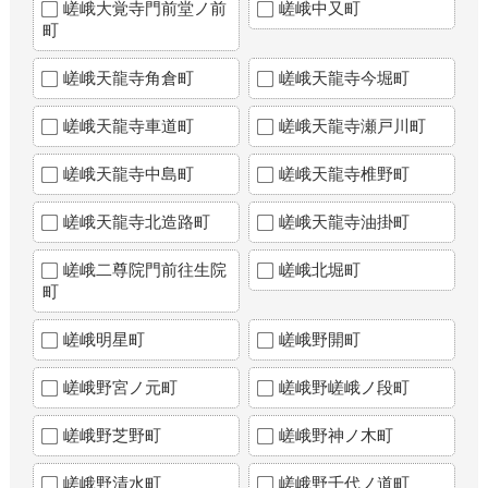
嵯峨大覚寺門前堂ノ前
嵯峨中又町
町
嵯峨天龍寺角倉町
嵯峨天龍寺今堀町
嵯峨天龍寺車道町
嵯峨天龍寺瀬戸川町
嵯峨天龍寺中島町
嵯峨天龍寺椎野町
嵯峨天龍寺北造路町
嵯峨天龍寺油掛町
嵯峨二尊院門前往生院
嵯峨北堀町
町
嵯峨明星町
嵯峨野開町
嵯峨野宮ノ元町
嵯峨野嵯峨ノ段町
嵯峨野芝野町
嵯峨野神ノ木町
嵯峨野清水町
嵯峨野千代ノ道町