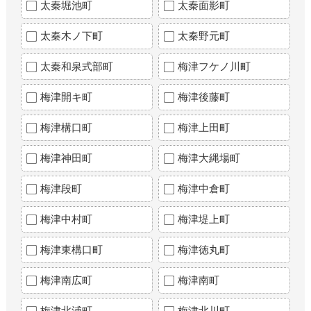
太秦堀池町
太秦面影町
太秦木ノ下町
太秦野元町
太秦和泉式部町
梅津フケノ川町
梅津開キ町
梅津後藤町
梅津構口町
梅津上田町
梅津神田町
梅津大縄場町
梅津段町
梅津中倉町
梅津中村町
梅津堤上町
梅津東構口町
梅津徳丸町
梅津南広町
梅津南町
梅津北浦町
梅津北川町