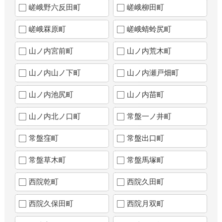
嵯峨野六反田町
嵯峨柳田町
嵯峨罧原町
嵯峨蜻蛉尻町
山ノ内宮前町
山ノ内荒木町
山ノ内山ノ下町
山ノ内瀬戸畑町
山ノ内池尻町
山ノ内苗町
山ノ内北ノ口町
常盤一ノ井町
常盤窪町
常盤出口町
常盤草木町
常盤馬塚町
西院乾町
西院久田町
西院久保田町
西院月双町