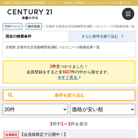
京都府 京都市右京区嵯峨野南浦町 バルコニー ｜京都市の不動産のことならセンチュリー21京都ハウス
TOPページ
物件検索
京都府 京都市右京区嵯峨野南浦町 バルコニー の不動産情報一覧
現在の検索条件
さらに条件を絞り込む
京都府 京都市右京区嵯峨野南浦町 バルコニー の検索結果一覧
1件
見つかりました！
会員登録をすると全
1617
件の中から探せます。
今すぐ見る
条件を絞り込む
1
1～1
件中
件を表示
【会員様限定で公開中！】
会員限定