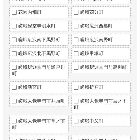
花園内畑町
嵯峨苅分町
嵯峨観空寺明水町
嵯峨広沢西裏町
嵯峨広沢南下馬野町
嵯峨広沢南野町
嵯峨広沢北下馬野町
嵯峨甲塚町
嵯峨釈迦堂門前瀬戸川
嵯峨釈迦堂門前裏柳町
町
嵯峨新宮町
嵯峨折戸町
嵯峨大覚寺門前井頭町
嵯峨大覚寺門前宮ノ下
町
嵯峨大覚寺門前堂ノ前
嵯峨中又町
町