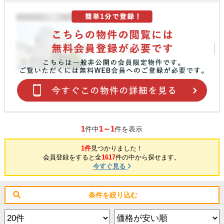
1
1～1
件中
件を表示
1件
見つかりました！
会員登録をすると全
1617
件の中から探せます。
今すぐ見る
条件を絞り込む