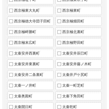
西京極東大丸町
西京極東町
西京極徳大寺団子田町
西京極畑田町
西京極畔勝町
西京極北裏町
西京極末広町
西京極野田町
太秦安井西裏町
太秦安井辰巳町
太秦安井東裏町
太秦安井藤ノ木町
太秦安井二条裏町
太秦井戸ケ尻町
太秦一ノ井町
太秦一町芝町
太秦奥殿町
太秦下角田町
太秦開日町
太秦乾町