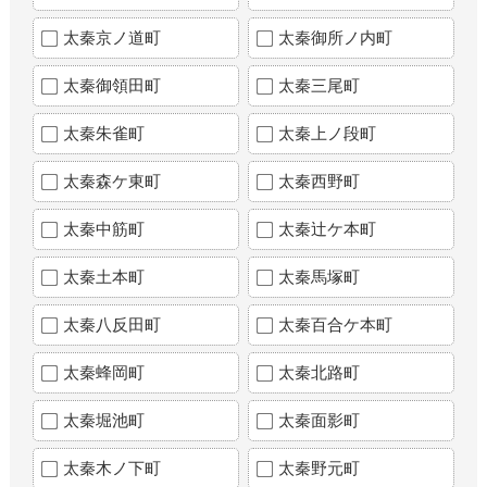
太秦京ノ道町
太秦御所ノ内町
太秦御領田町
太秦三尾町
太秦朱雀町
太秦上ノ段町
太秦森ケ東町
太秦西野町
太秦中筋町
太秦辻ケ本町
太秦土本町
太秦馬塚町
太秦八反田町
太秦百合ケ本町
太秦蜂岡町
太秦北路町
太秦堀池町
太秦面影町
太秦木ノ下町
太秦野元町