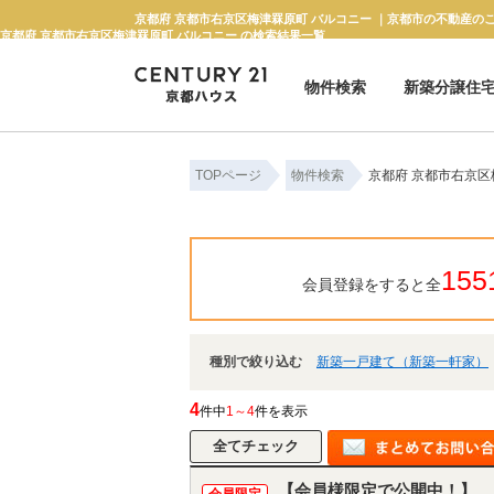
京都府 京都市右京区梅津罧原町 バルコニー ｜京都市の不動産の
京都府 京都市右京区梅津罧原町 バルコニー の検索結果一覧
物件検索
新築分譲住
新築一戸建て
中古一戸建て
マンション
土地
TOPページ
物件検索
京都府 京都市右京区
155
会員登録をすると全
種別で絞り込む
新築一戸建て（新築一軒家）
4
件中
1～4
件を表示
【会員様限定で公開中！】