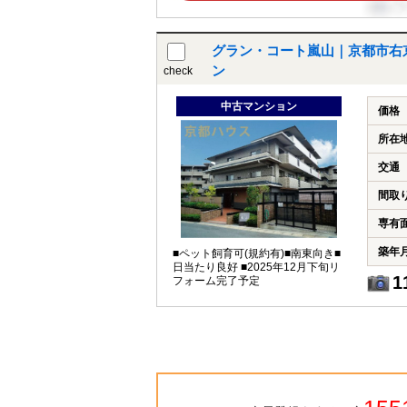
グラン・コート嵐山｜京都市右京
ン
check
中古マンション
価格
所在
交通
間取
専有
築年
■ペット飼育可(規約有)■南東向き■
日当たり良好 ■2025年12月下旬リ
1
フォーム完了予定