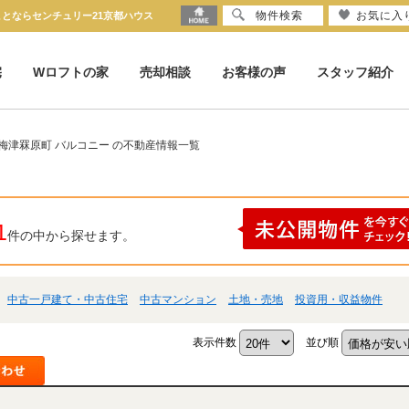
物件検索
お気に入
ことならセンチュリー21京都ハウス
宅
Wロフトの家
売却相談
お客様の声
スタッフ紹介
梅津罧原町 バルコニー の不動産情報一覧
1
件の中から探せます。
中古一戸建て・中古住宅
中古マンション
土地・売地
投資用・収益物件
表示件数
並び順