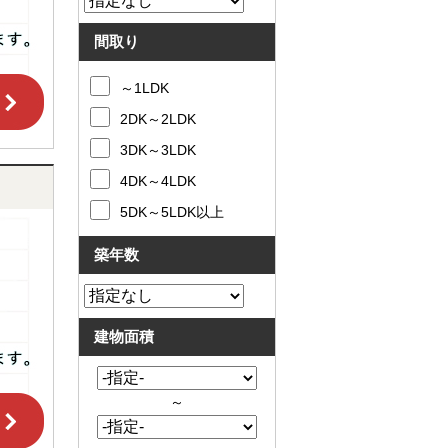
間取り
～1LDK
2DK～2LDK
3DK～3LDK
4DK～4LDK
5DK～5LDK以上
築年数
建物面積
～