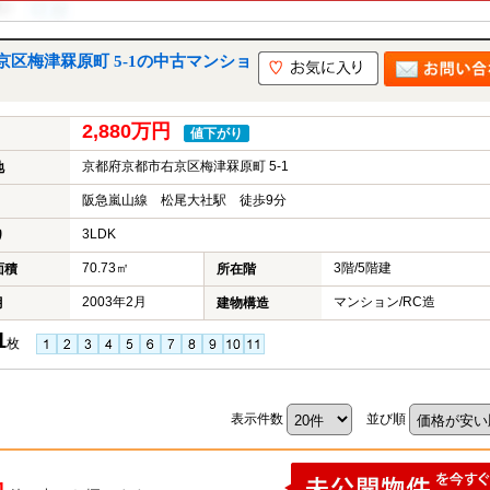
区梅津罧原町 5-1の中古マンショ
2,880万円
値下がり
京都府京都市右京区梅津罧原町 5-1
地
阪急嵐山線 松尾大社駅 徒歩9分
3LDK
り
70.73㎡
3階/5階建
面積
所在階
2003年2月
マンション/RC造
月
建物構造
1
枚
表示件数
並び順