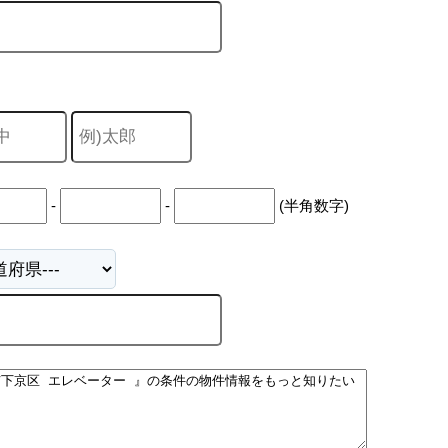
-
-
(半角数字)