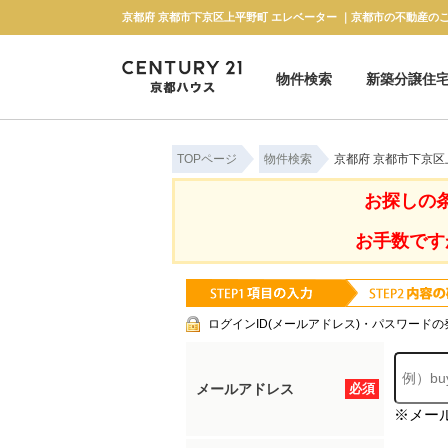
京都府 京都市下京区上平野町 エレベーター ｜京都市の不動産の
物件検索
新築分譲住
新築一戸建て
中古一戸建て
マンション
土地
TOPページ
物件検索
京都府 京都市下京区
お探しの
お手数です
ログインID(メールアドレス)・パスワードの
メールアドレス
必須
※メー