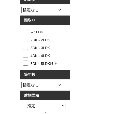
間取り
～1LDK
2DK～2LDK
3DK～3LDK
4DK～4LDK
5DK～5LDK以上
築年数
建物面積
～