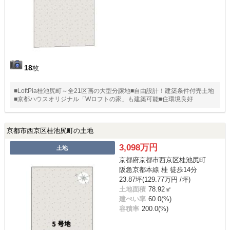
18
枚
■LoftPia桂池尻町～全21区画の大型分譲地■自由設計！建築条件付売土地
■京都ハウスオリジナル「Wロフトの家」も建築可能■住環境良好
京都市西京区桂池尻町の土地
3,098万円
土地
京都府京都市西京区桂池尻町
阪急京都本線 桂 徒歩14分
23.87坪(129.77万円 /坪)
土地面積
78.92㎡
建ぺい率
60.0(%)
容積率
200.0(%)