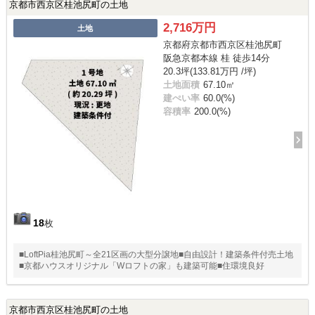
京都市西京区桂池尻町の土地
2,716万円
土地
京都府京都市西京区桂池尻町
阪急京都本線 桂 徒歩14分
20.3坪(133.81万円 /坪)
土地面積
67.10㎡
建ぺい率
60.0(%)
容積率
200.0(%)
18
枚
■LoftPia桂池尻町～全21区画の大型分譲地■自由設計！建築条件付売土地
■京都ハウスオリジナル「Wロフトの家」も建築可能■住環境良好
京都市西京区桂池尻町の土地