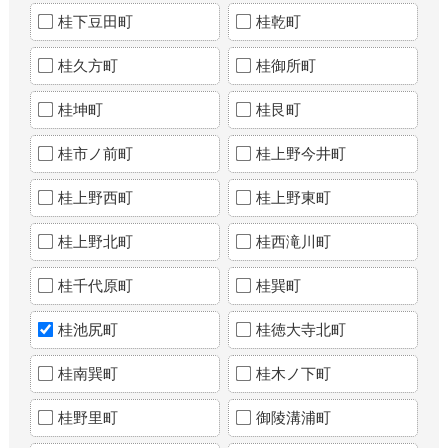
桂下豆田町
桂乾町
桂久方町
桂御所町
桂坤町
桂艮町
桂市ノ前町
桂上野今井町
桂上野西町
桂上野東町
桂上野北町
桂西滝川町
桂千代原町
桂巽町
桂池尻町
桂徳大寺北町
桂南巽町
桂木ノ下町
桂野里町
御陵溝浦町