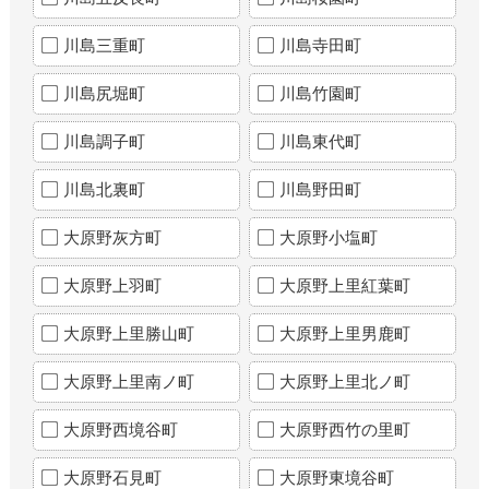
川島三重町
川島寺田町
川島尻堀町
川島竹園町
川島調子町
川島東代町
川島北裏町
川島野田町
大原野灰方町
大原野小塩町
大原野上羽町
大原野上里紅葉町
大原野上里勝山町
大原野上里男鹿町
大原野上里南ノ町
大原野上里北ノ町
大原野西境谷町
大原野西竹の里町
大原野石見町
大原野東境谷町