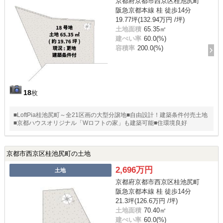
京都府京都市西京区桂池尻町
阪急京都本線 桂 徒歩14分
19.77坪(132.94万円 /坪)
土地面積
65.35㎡
建ぺい率
60.0(%)
容積率
200.0(%)
18
枚
■LoftPia桂池尻町～全21区画の大型分譲地■自由設計！建築条件付売土地
■京都ハウスオリジナル「Wロフトの家」も建築可能■住環境良好
京都市西京区桂池尻町の土地
2,696万円
土地
京都府京都市西京区桂池尻町
阪急京都本線 桂 徒歩14分
21.3坪(126.6万円 /坪)
土地面積
70.40㎡
建ぺい率
60.0(%)