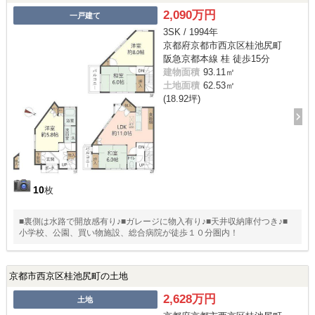
2,090万円
一戸建て
3SK / 1994年
京都府京都市西京区桂池尻町
阪急京都本線 桂 徒歩15分
建物面積
93.11㎡
土地面積
62.53㎡
(18.92坪)
10
枚
■裏側は水路で開放感有り♪■ガレージに物入有り♪■天井収納庫付つき♪■
小学校、公園、買い物施設、総合病院が徒歩１０分圏内！
京都市西京区桂池尻町の土地
2,628万円
土地