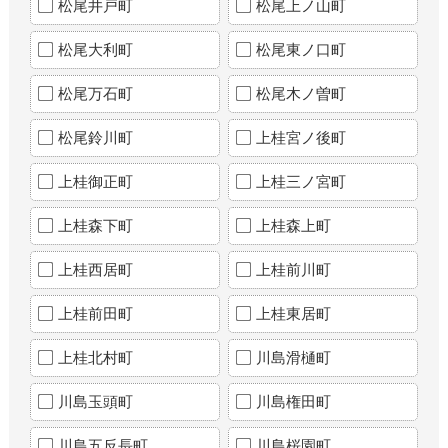
松尾井戸町
松尾上ノ山町
松尾大利町
松尾東ノ口町
松尾万石町
松尾木ノ曽町
松尾鈴川町
上桂宮ノ後町
上桂御正町
上桂三ノ宮町
上桂森下町
上桂森上町
上桂西居町
上桂前川町
上桂前田町
上桂東居町
上桂北村町
川島滑樋町
川島玉頭町
川島権田町
川島五反長町
川島桜園町