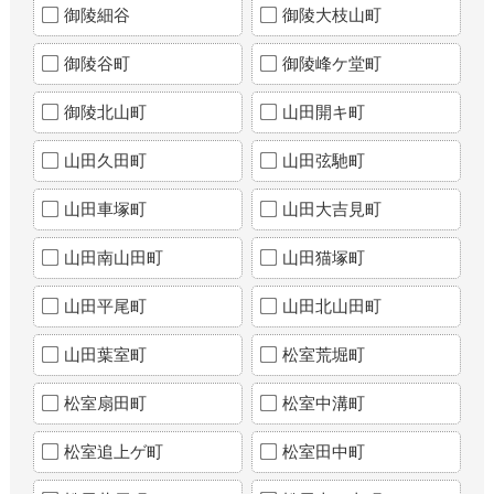
御陵細谷
御陵大枝山町
御陵谷町
御陵峰ケ堂町
御陵北山町
山田開キ町
山田久田町
山田弦馳町
山田車塚町
山田大吉見町
山田南山田町
山田猫塚町
山田平尾町
山田北山田町
山田葉室町
松室荒堀町
松室扇田町
松室中溝町
松室追上ゲ町
松室田中町