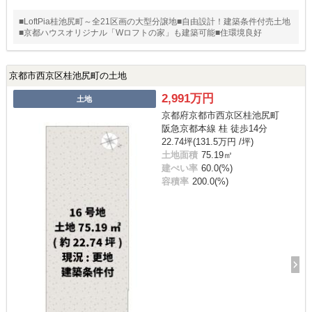
■LoftPia桂池尻町～全21区画の大型分譲地■自由設計！建築条件付売土地
■京都ハウスオリジナル「Wロフトの家」も建築可能■住環境良好
京都市西京区桂池尻町の土地
2,991万円
土地
京都府京都市西京区桂池尻町
阪急京都本線 桂 徒歩14分
22.74坪(131.5万円 /坪)
土地面積
75.19㎡
建ぺい率
60.0(%)
容積率
200.0(%)