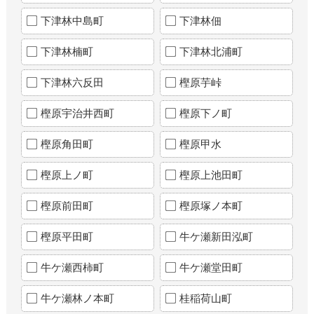
下津林中島町
下津林佃
下津林楠町
下津林北浦町
下津林六反田
樫原芋峠
樫原宇治井西町
樫原下ノ町
樫原角田町
樫原甲水
樫原上ノ町
樫原上池田町
樫原前田町
樫原塚ノ本町
樫原平田町
牛ケ瀬新田泓町
牛ケ瀬西柿町
牛ケ瀬堂田町
牛ケ瀬林ノ本町
桂稲荷山町