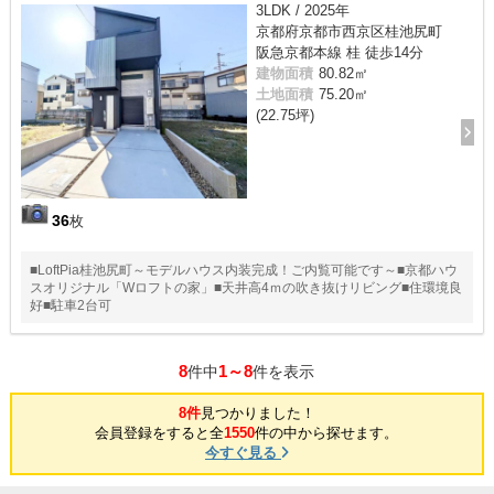
3LDK / 2025年
京都府京都市西京区桂池尻町
阪急京都本線 桂 徒歩14分
建物面積
80.82㎡
土地面積
75.20㎡
(22.75坪)
36
枚
■LoftPia桂池尻町～モデルハウス内装完成！ご内覧可能です～■京都ハウ
スオリジナル「Wロフトの家」■天井高4ｍの吹き抜けリビング■住環境良
好■駐車2台可
8
1～8
件中
件を表示
8件
見つかりました！
会員登録をすると全
1550
件の中から探せます。
今すぐ見る