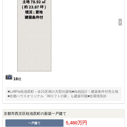
18
枚
■LoftPia桂池尻町～全21区画の大型分譲地■自由設計！建築条件付売土地
■京都ハウスオリジナル「Wロフトの家」も建築可能■住環境良好
京都市西京区桂池尻町の新築一戸建て
5,480万円
一戸建て