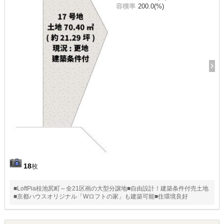
容積率
200.0(%)
18
枚
■LoftPia桂池尻町～全21区画の大型分譲地■自由設計！建築条件付売土地
■京都ハウスオリジナル「Wロフトの家」も建築可能■住環境良好