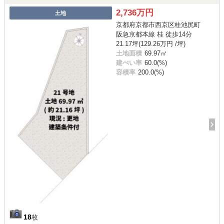
2,736万円
土地
京都府京都市西京区桂池尻町
阪急京都本線 桂 徒歩14分
21.17坪(129.26万円 /坪)
土地面積
69.97㎡
建ぺい率
60.0(%)
容積率
200.0(%)
18
枚