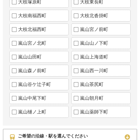
大枝塚原町
大枝東長町
大枝南福西町
大枝北沓掛町
大枝北福西町
嵐山宮ノ前町
嵐山宮ノ北町
嵐山山ノ下町
嵐山山田町
嵐山上海道町
嵐山森ノ前町
嵐山西一川町
嵐山谷ケ辻子町
嵐山茶尻町
嵐山中尾下町
嵐山朝月町
嵐山樋ノ上町
嵐山薬師下町
ご希望の沿線・駅を選んでください