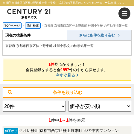
京都府 京都市西京区桂上野東町 桂川小学校 ｜京都市の不動産のことならセンチュリー21京都ハウス
TOPページ
物件検索
京都府 京都市西京区桂上野東町 桂川小学校 の不動産情報一覧
現在の検索条件
さらに条件を絞り込む
京都府 京都市西京区桂上野東町 桂川小学校 の検索結果一覧
1件
見つかりました！
会員登録をすると全
1557
件の中から探せます。
今すぐ見る
条件を絞り込む
1
1～1
件中
件を表示
クオレ桂川|京都市西京区桂上野東町 80の中古マンション
値下がり