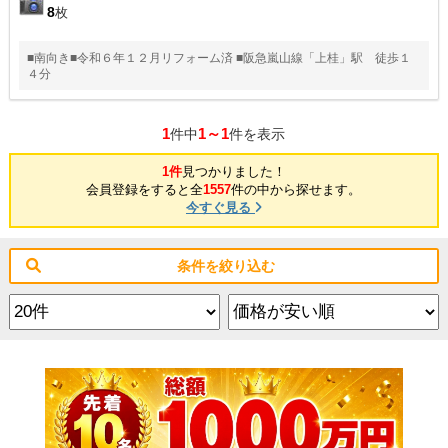
8
枚
■南向き■令和６年１２月リフォーム済 ■阪急嵐山線「上桂」駅 徒歩１
４分
1
1～1
件中
件を表示
1件
見つかりました！
会員登録をすると全
1557
件の中から探せます。
今すぐ見る
条件を絞り込む