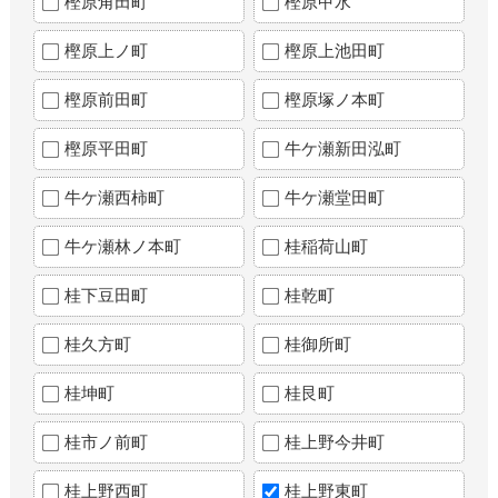
樫原角田町
樫原甲水
樫原上ノ町
樫原上池田町
樫原前田町
樫原塚ノ本町
樫原平田町
牛ケ瀬新田泓町
牛ケ瀬西柿町
牛ケ瀬堂田町
牛ケ瀬林ノ本町
桂稲荷山町
桂下豆田町
桂乾町
桂久方町
桂御所町
桂坤町
桂艮町
桂市ノ前町
桂上野今井町
桂上野西町
桂上野東町