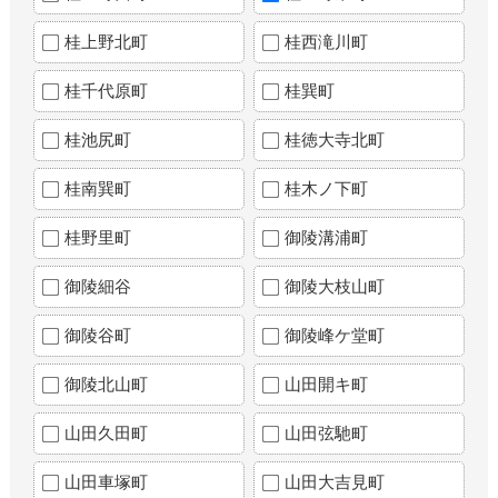
桂上野北町
桂西滝川町
桂千代原町
桂巽町
桂池尻町
桂徳大寺北町
桂南巽町
桂木ノ下町
桂野里町
御陵溝浦町
御陵細谷
御陵大枝山町
御陵谷町
御陵峰ケ堂町
御陵北山町
山田開キ町
山田久田町
山田弦馳町
山田車塚町
山田大吉見町