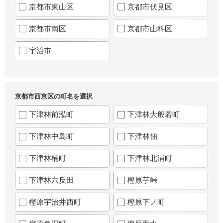
京都市東山区
京都市伏見区
京都市南区
京都市山科区
宇治市
京都市西京区の町名を選択
下津林前泓町
下津林大般若町
下津林中島町
下津林佃
下津林楠町
下津林北浦町
下津林六反田
樫原芋峠
樫原宇治井西町
樫原下ノ町