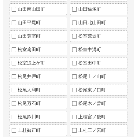
山田南山田町
山田猫塚町
山田平尾町
山田北山田町
山田葉室町
松室荒堀町
松室扇田町
松室中溝町
松室追上ゲ町
松室田中町
松尾井戸町
松尾上ノ山町
松尾大利町
松尾東ノ口町
松尾万石町
松尾木ノ曽町
松尾鈴川町
上桂宮ノ後町
上桂御正町
上桂三ノ宮町