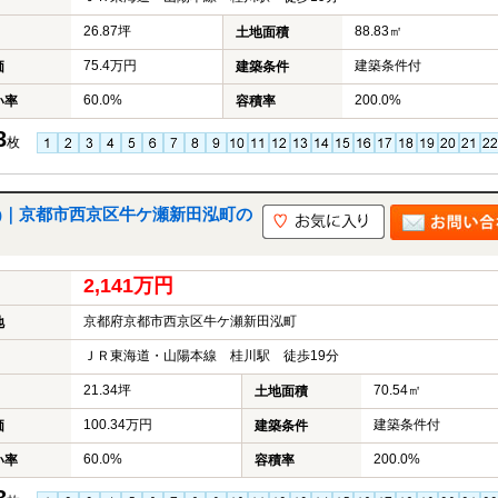
26.87坪
88.83㎡
土地面積
75.4万円
建築条件付
価
建築条件
60.0%
200.0%
い率
容積率
3
枚
土地)｜京都市西京区牛ケ瀬新田泓町の
2,141万円
京都府京都市西京区牛ケ瀬新田泓町
地
ＪＲ東海道・山陽本線 桂川駅 徒歩19分
21.34坪
70.54㎡
土地面積
100.34万円
建築条件付
価
建築条件
60.0%
200.0%
い率
容積率