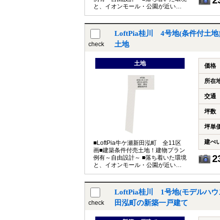
2
と、イオンモール・公園が近い子
育て世帯も嬉しい住環境
LoftPia桂川 4号地(条件付
土地
check
土地
価格
所在
交通
坪数
坪単
建ぺ
■LoftPia牛ケ瀬新田泓町 全11区
画■建築条件付売土地！建物プラン
2
例有～自由設計～ ■落ち着いた環境
と、イオンモール・公園が近い子
育て世帯も嬉しい住環境
LoftPia桂川 1号地(モデル
田泓町の新築一戸建て
check