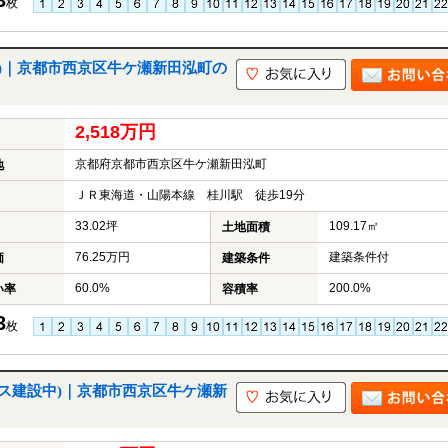
3
枚
土地)｜京都市西京区牛ケ瀬新田泓町の
2,518万円
京都府京都市西京区牛ケ瀬新田泓町
地
ＪＲ東海道・山陽本線 桂川駅 徒歩19分
33.02坪
109.17㎡
土地面積
76.25万円
建築条件付
価
建築条件
60.0%
200.0%
い率
容積率
3
枚
ハウス建設中)｜京都市西京区牛ケ瀬新