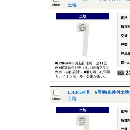
土地
check
土地
価格
所在
交通
坪数
坪単
建ぺ
■LoftPia牛ケ瀬新田泓町 全11区
画■建築条件付売土地！建物プラン
2
例有～自由設計～ ■落ち着いた環境
と、イオンモール・公園が近い子
育て世帯も嬉しい住環境
LoftPia桂川 6号地(条件付
土地
check
土地
価格
所在
交通