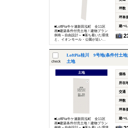
坪数
坪単
建ぺ
■LoftPia牛ケ瀬新田泓町 全11区
画■建築条件付売土地！建物プラン
2
例有～自由設計～ ■落ち着いた環境
と、イオンモール・公園が近い子
育て世帯も嬉しい住環境
LoftPia桂川 9号地(条件付
土地
check
土地
価格
所在
交通
坪数
坪単
建ぺ
■LoftPia牛ケ瀬新田泓町 全11区
画■建築条件付売土地！建物プラン
例有～自由設計～ ■落ち着いた環境