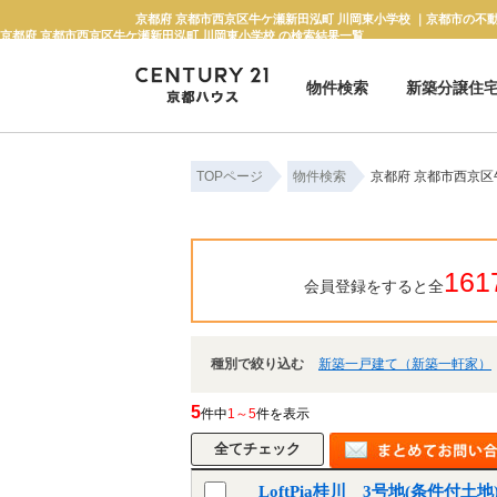
京都府 京都市西京区牛ケ瀬新田泓町 川岡東小学校 の検索結果一覧
物件検索
新築分譲住
新築一戸建て
中古一戸建て
マンション
土地
TOPページ
物件検索
京都府 京都市西京区
161
会員登録をすると全
種別で絞り込む
新築一戸建て（新築一軒家）
5
件中
1～5
件を表示
LoftPia桂川 3号地(条件付