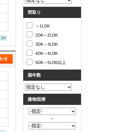
間取り
～1LDK
2DK～2LDK
3DK～3LDK
4DK～4LDK
5DK～5LDK以上
築年数
建物面積
～