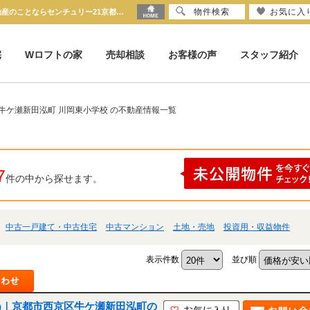
物件検索
お気に入
京都府 京都市西京区牛ケ瀬新田泓町 川岡東小学校 ｜京都市の不動産のことならセンチュリー21京都ハウス
宅
Wロフトの家
売却相談
お客様の声
スタッフ紹介
牛ケ瀬新田泓町 川岡東小学校 の不動産情報一覧
7
件の中から探せます。
中古一戸建て・中古住宅
中古マンション
土地・売地
投資用・収益物件
表示件数
並び順
土地)｜京都市西京区牛ケ瀬新田泓町の