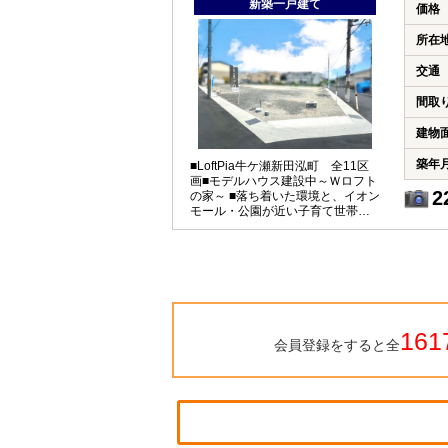
新築一戸建て
価格
所在
交通
間取
建物
築年
■LoftPia牛ケ瀬新田泓町 全11区
画■モデルハウス建設中～Ｗロフト
2
の家～ ■落ち着いた環境と、イオン
モール・公園が近い子育て世帯も
嬉しい住環境
161
会員登録をすると全