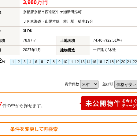
3,980万円
京都府京都市西京区牛ケ瀬新田泓町
地
ＪＲ東海道・山陽本線 桂川駅 徒歩19分
3LDK
り
78.97㎡
74.40㎡(22.51坪)
面積
土地面積
2027年1月
一戸建て/木造
月
建物構造
2
枚
表示件数
並び順
7
件の中から探せます。