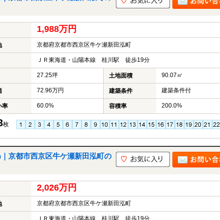
1,988万円
京都府京都市西京区牛ケ瀬新田泓町
地
ＪＲ東海道・山陽本線 桂川駅 徒歩19分
27.25坪
90.07㎡
土地面積
72.96万円
建築条件付
価
建築条件
60.0%
200.0%
い率
容積率
3
枚
土地)｜京都市西京区牛ケ瀬新田泓町の
2,026万円
京都府京都市西京区牛ケ瀬新田泓町
地
ＪＲ東海道・山陽本線 桂川駅 徒歩19分