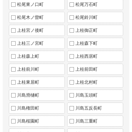
松尾東ノ口町
松尾万石町
松尾木ノ曽町
松尾鈴川町
上桂宮ノ後町
上桂御正町
上桂三ノ宮町
上桂森下町
上桂森上町
上桂西居町
上桂前川町
上桂前田町
上桂東居町
上桂北村町
川島滑樋町
川島玉頭町
川島権田町
川島五反長町
川島桜園町
川島三重町