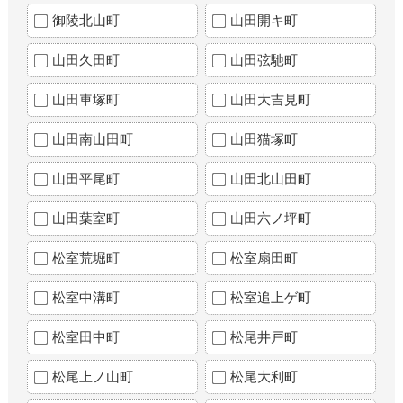
御陵北山町
山田開キ町
山田久田町
山田弦馳町
山田車塚町
山田大吉見町
山田南山田町
山田猫塚町
山田平尾町
山田北山田町
山田葉室町
山田六ノ坪町
松室荒堀町
松室扇田町
松室中溝町
松室追上ゲ町
松室田中町
松尾井戸町
松尾上ノ山町
松尾大利町