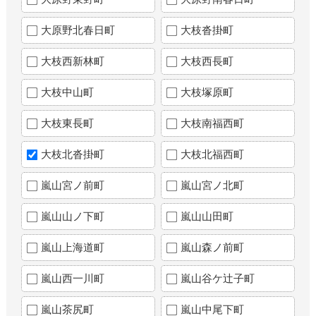
大原野北春日町
大枝沓掛町
大枝西新林町
大枝西長町
大枝中山町
大枝塚原町
大枝東長町
大枝南福西町
大枝北沓掛町
大枝北福西町
嵐山宮ノ前町
嵐山宮ノ北町
嵐山山ノ下町
嵐山山田町
嵐山上海道町
嵐山森ノ前町
嵐山西一川町
嵐山谷ケ辻子町
嵐山茶尻町
嵐山中尾下町