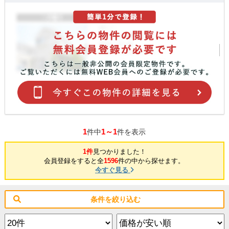
1
1～1
件中
件を表示
1件
見つかりました！
会員登録をすると全
1596
件の中から探せます。
今すぐ見る
条件を絞り込む