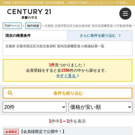
京都府 京都市西京区大枝北沓掛町 室内洗濯機置場 ｜京都市の不動産のことならセンチュリー21京都ハウス
TOPページ
物件検索
京都府 京都市西京区大枝北沓掛町 室内洗濯機置場 の不動産情報一
現在の検索条件
さらに条件を絞り込む
京都府 京都市西京区大枝北沓掛町 室内洗濯機置場 の検索結果一覧
1件
見つかりました！
会員登録をすると全
1596
件の中から探せます。
今すぐ見る
条件を絞り込む
1
1～1
件中
件を表示
【会員様限定で公開中！】
会員限定