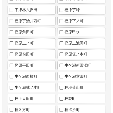
下津林六反田
樫原芋峠
樫原宇治井西町
樫原下ノ町
樫原角田町
樫原甲水
樫原上ノ町
樫原上池田町
樫原前田町
樫原塚ノ本町
樫原平田町
牛ケ瀬新田泓町
牛ケ瀬西柿町
牛ケ瀬堂田町
牛ケ瀬林ノ本町
桂稲荷山町
桂下豆田町
桂乾町
桂久方町
桂御所町