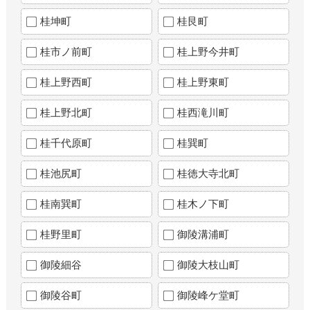
桂坤町
桂艮町
桂市ノ前町
桂上野今井町
桂上野西町
桂上野東町
桂上野北町
桂西滝川町
桂千代原町
桂巽町
桂池尻町
桂徳大寺北町
桂南巽町
桂木ノ下町
桂野里町
御陵溝浦町
御陵細谷
御陵大枝山町
御陵谷町
御陵峰ケ堂町