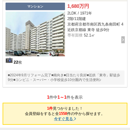
1,680万円
マンション
2LDK / 1971年
2階/11階建
京都府京都市南区西九条南田町 4
近鉄京都線 東寺 徒歩9分
専有面積
52.1㎡
22
枚
■2024年9月リフォーム完了■南向き■日当たり良好■近鉄「東寺」駅徒歩
9分■コンビニ・スーパー・小学校徒歩10分圏内で生活便利♪
1
1～1
件中
件を表示
1件
見つかりました！
会員登録をすると全
1558
件の中から探せます。
今すぐ見る