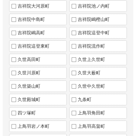
吉祥院大河原町
吉祥院池ノ内町
吉祥院中島町
吉祥院嶋樫山町
吉祥院嶋高町
吉祥院這登中町
吉祥院這登東町
吉祥院流作町
久世高田町
久世上久世町
久世川原町
久世大薮町
久世築山町
久世中久世町
久世殿城町
九条町
四ツ塚町
上鳥羽角田町
上鳥羽岩ノ本町
上鳥羽高畠町