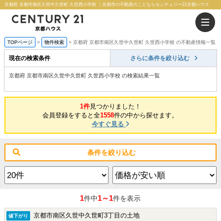
京都府 京都市南区久世中久世町 久世西小学校 ｜京都市の不動産のことならセンチュリー21京都ハウス
TOPページ
物件検索
京都府 京都市南区久世中久世町 久世西小学校 の不動産情報一覧
現在の検索条件
さらに条件を絞り込む
京都府 京都市南区久世中久世町 久世西小学校 の検索結果一覧
1件
見つかりました！
会員登録をすると全
1558
件の中から探せます。
今すぐ見る
条件を絞り込む
1
1～1
件中
件を表示
京都市南区久世中久世町3丁目の土地
値下がり