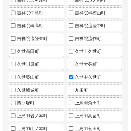
吉祥院中島町
吉祥院嶋樫山町
吉祥院嶋高町
吉祥院這登中町
吉祥院這登東町
吉祥院流作町
久世高田町
久世上久世町
久世川原町
久世大薮町
久世築山町
久世中久世町
久世殿城町
九条町
四ツ塚町
上鳥羽角田町
上鳥羽岩ノ本町
上鳥羽高畠町
上鳥羽山ノ本町
上鳥羽菅田町