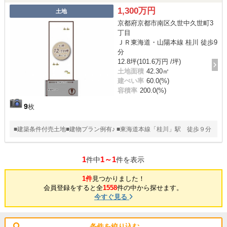
1,300万円
土地
京都府京都市南区久世中久世町3
丁目
ＪＲ東海道・山陽本線 桂川 徒歩9
分
12.8坪(101.6万円 /坪)
土地面積
42.30㎡
建ぺい率
60.0(%)
容積率
200.0(%)
9
枚
■建築条件付売土地■建物プラン例有♪ ■東海道本線「桂川」駅 徒歩９分
1
1～1
件中
件を表示
1件
見つかりました！
会員登録をすると全
1558
件の中から探せます。
今すぐ見る
条件を絞り込む