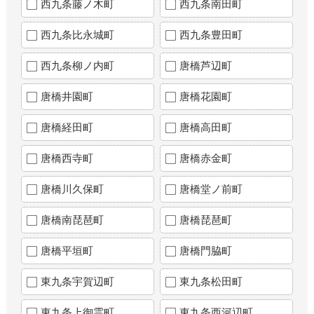
西九条藤ノ木町
西九条南田町
西九条比永城町
西九条豊田町
西九条柳ノ内町
唐橋芦辺町
唐橋井園町
唐橋花園町
唐橋経田町
唐橋高田町
唐橋西寺町
唐橋赤金町
唐橋川久保町
唐橋堂ノ前町
唐橋南琵琶町
唐橋琵琶町
唐橋平垣町
唐橋門脇町
東九条宇賀辺町
東九条松田町
東九条上御霊町
東九条西河辺町