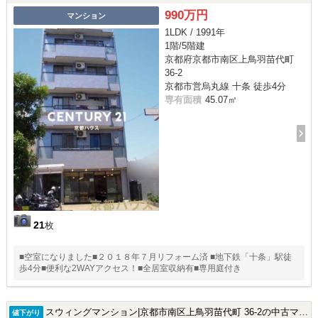
990万円
マンション
1LDK / 1991年
1階/5階建
京都府京都市南区上鳥羽苗代町
36-2
京都市営烏丸線 十条 徒歩4分
専有面積
45.07㎡
21
枚
■空室になりました■２０１８年７月リフォーム済 ■地下鉄「十条」駅徒
歩4分■便利な2WAYアクセス！■全居室収納有■専用庭付き
スウィングマンション|京都市南区上鳥羽苗代町 36-2の中古マンション
値下がり