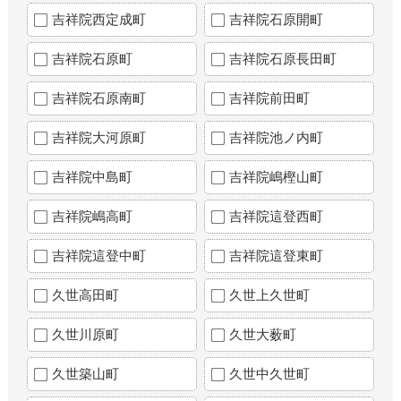
吉祥院西定成町
吉祥院石原開町
吉祥院石原町
吉祥院石原長田町
吉祥院石原南町
吉祥院前田町
吉祥院大河原町
吉祥院池ノ内町
吉祥院中島町
吉祥院嶋樫山町
吉祥院嶋高町
吉祥院這登西町
吉祥院這登中町
吉祥院這登東町
久世高田町
久世上久世町
久世川原町
久世大薮町
久世築山町
久世中久世町