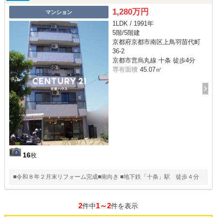
1,280万円
マンション
1LDK / 1991年
5階/5階建
京都府京都市南区上鳥羽苗代町
36-2
京都市営烏丸線 十条 徒歩4分
専有面積
45.07㎡
16
枚
■令和８年２月末リフォーム完成■南向き ■地下鉄「十条」駅 徒歩４分
2
1～2
件中
件を表示