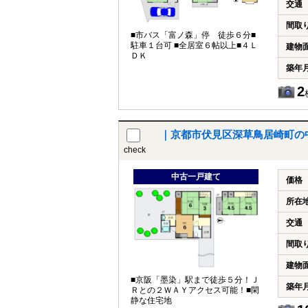
交通
間取
■市バス「富ノ森」停 徒歩６分■
駐車１台可 ■全居室６帖以上■４Ｌ
建物
ＤＫ
築年
2
｜京都市伏見区深草鳥居崎町の
check
中古一戸建て
価格
所在
交通
間取
建物
■京阪「墨染」駅まで徒歩５分！Ｊ
築年
Ｒとの２ＷＡＹアクセス可能！■閑
静な住宅地