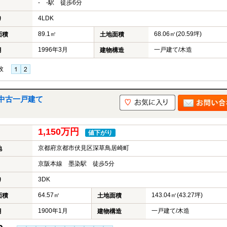
- -駅 徒歩6分
4LDK
り
89.1㎡
68.06㎡(20.59坪)
面積
土地面積
1996年3月
一戸建て/木造
月
建物構造
枚
中古一戸建て
1,150万円
値下がり
京都府京都市伏見区深草鳥居崎町
地
京阪本線 墨染駅 徒歩5分
3DK
り
64.57㎡
143.04㎡(43.27坪)
面積
土地面積
1900年1月
一戸建て/木造
月
建物構造