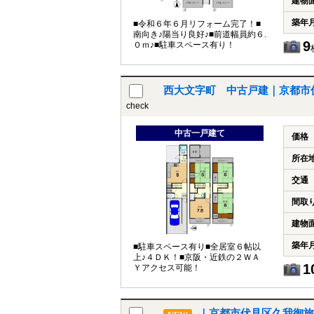
建物
築年
■令和６年６月リフォーム完了！■
南向き♪陽当り良好♪■前道幅員約６.
9
０ｍ♪■駐車スペース有り！
西大文字町 中古戸建｜京都市
check
中古一戸建て
価格
所在
交通
間取
建物
築年
■駐車スペース有り■全居室６帖以
上♪４ＤＫ！■京阪・近鉄の２ＷＡ
1
Ｙアクセス可能！
｜京都市伏見区久我御旅