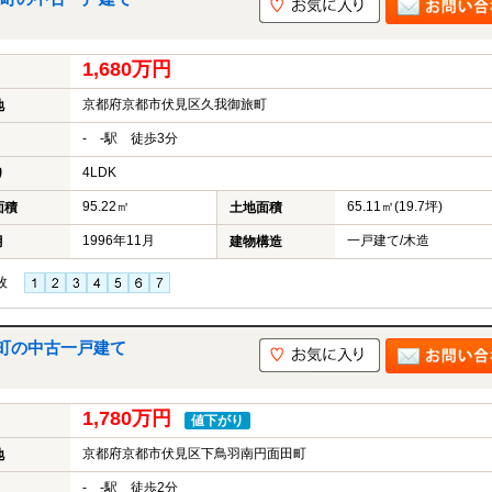
1,680万円
京都府京都市伏見区久我御旅町
地
- -駅 徒歩3分
4LDK
り
95.22㎡
65.11㎡(19.7坪)
面積
土地面積
1996年11月
一戸建て/木造
月
建物構造
枚
町の中古一戸建て
1,780万円
値下がり
京都府京都市伏見区下鳥羽南円面田町
地
- -駅 徒歩2分