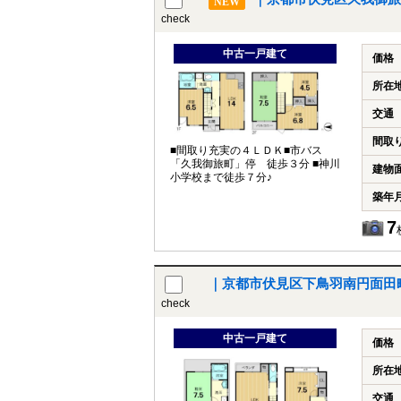
NEW
check
中古一戸建て
価格
所在
交通
間取
■間取り充実の４ＬＤＫ■市バス
「久我御旅町」停 徒歩３分 ■神川
建物
小学校まで徒歩７分♪
築年
7
｜京都市伏見区下鳥羽南円面田
check
中古一戸建て
価格
所在
交通