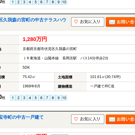
0
枚
区久我森の宮町の中古テラスハウ
1,280万円
京都府京都市伏見区久我森の宮町
地
ＪＲ東海道・山陽本線 長岡京駅 バス14分停歩2分
5DK
り
75.42㎡
101.61㎡(30.74坪)
面積
土地面積
1968年8月
一戸建て/RC造
月
建物構造
0
枚
宝寺町の中古一戸建て