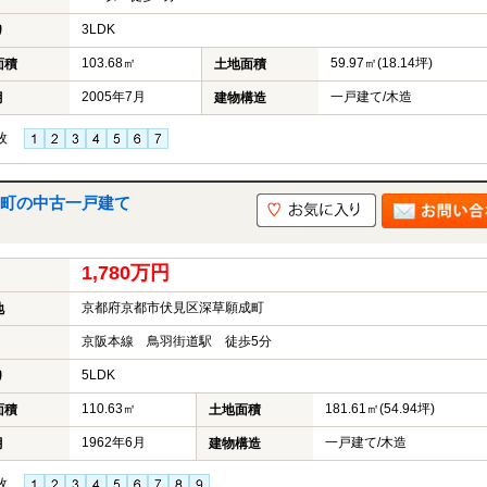
3LDK
り
103.68㎡
59.97㎡(18.14坪)
面積
土地面積
2005年7月
一戸建て/木造
月
建物構造
枚
町の中古一戸建て
1,780万円
京都府京都市伏見区深草願成町
地
京阪本線 鳥羽街道駅 徒歩5分
5LDK
り
110.63㎡
181.61㎡(54.94坪)
面積
土地面積
1962年6月
一戸建て/木造
月
建物構造
枚