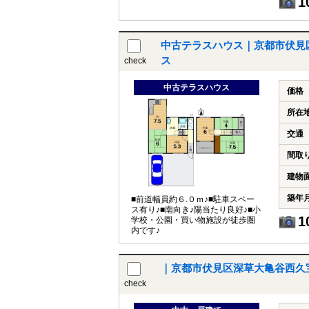
1
中古テラスハウス｜京都市伏見
ス
check
中古テラスハウス
価格
所在
交通
間取
建物
築年
■前道幅員約６.０ｍ♪■駐車スペー
ス有り♪■南向き♪陽当たり良好♪■小
1
学校・公園・買い物施設が徒歩圏
内です♪
｜京都市伏見区深草大亀谷西久
check