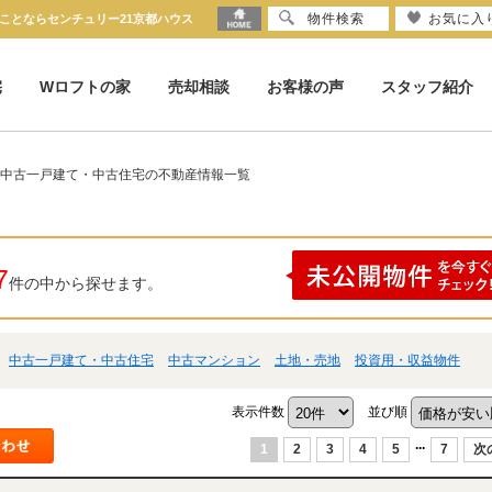
物件検索
お気に入
ことならセンチュリー21京都ハウス
宅
Wロフトの家
売却相談
お客様の声
スタッフ紹介
 中古一戸建て・中古住宅の不動産情報一覧
7
件の中から探せます。
中古一戸建て・中古住宅
中古マンション
土地・売地
投資用・収益物件
表示件数
並び順
...
1
2
3
4
5
7
次