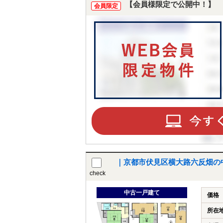
【会員様限定で公開中！】
会員限定
｜京都市伏見区横大路六反畑の
check
中古一戸建て
価格
所在