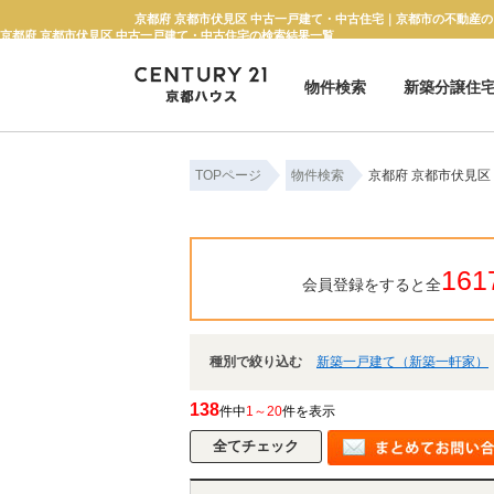
京都府 京都市伏見区 中古一戸建て・中古住宅｜京都市の不動産の
京都府 京都市伏見区 中古一戸建て・中古住宅の検索結果一覧
物件検索
新築分譲住
新築一戸建て
中古一戸建て
マンション
土地
TOPページ
物件検索
京都府 京都市伏見区
161
会員登録をすると全
種別で絞り込む
新築一戸建て（新築一軒家）
138
件中
1～20
件を表示