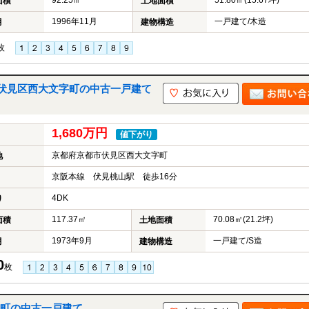
92.25㎡
51.80㎡(15.67坪)
面積
土地面積
1996年11月
一戸建て/木造
月
建物構造
枚
伏見区西大文字町の中古一戸建て
1,680万円
値下がり
京都府京都市伏見区西大文字町
地
京阪本線 伏見桃山駅 徒歩16分
4DK
り
117.37㎡
70.08㎡(21.2坪)
面積
土地面積
1973年9月
一戸建て/S造
月
建物構造
0
枚
町の中古一戸建て