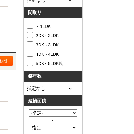
間取り
～1LDK
2DK～2LDK
3DK～3LDK
4DK～4LDK
5DK～5LDK以上
築年数
建物面積
～