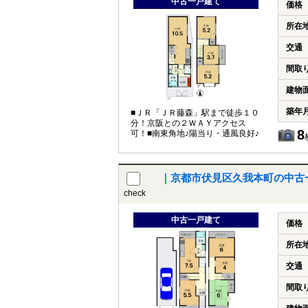
中古一戸建て
価格
所在
交通
間取
建物
築年
■ＪＲ「ＪＲ藤森」駅まで徒歩１０
分！京阪との２ＷＡＹアクセス
8
可！■南東角地♪陽当り・通風良好♪
｜京都市伏見区久我本町の中古
check
中古一戸建て
価格
所在
交通
間取