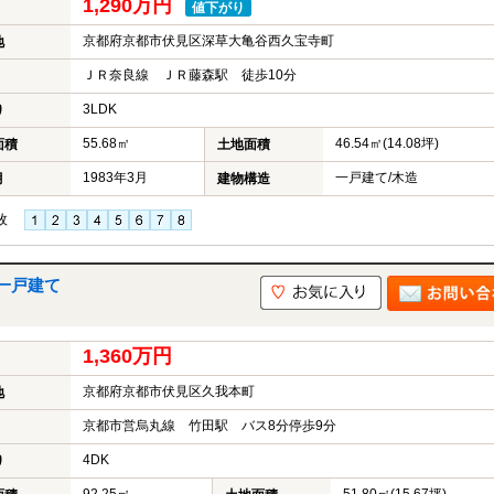
1,290万円
値下がり
京都府京都市伏見区深草大亀谷西久宝寺町
地
ＪＲ奈良線 ＪＲ藤森駅 徒歩10分
3LDK
り
55.68㎡
46.54㎡(14.08坪)
面積
土地面積
1983年3月
一戸建て/木造
月
建物構造
枚
一戸建て
1,360万円
京都府京都市伏見区久我本町
地
京都市営烏丸線 竹田駅 バス8分停歩9分
4DK
り