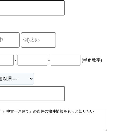
-
-
(半角数字)