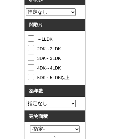
間取り
～1LDK
2DK～2LDK
3DK～3LDK
4DK～4LDK
5DK～5LDK以上
築年数
建物面積
～