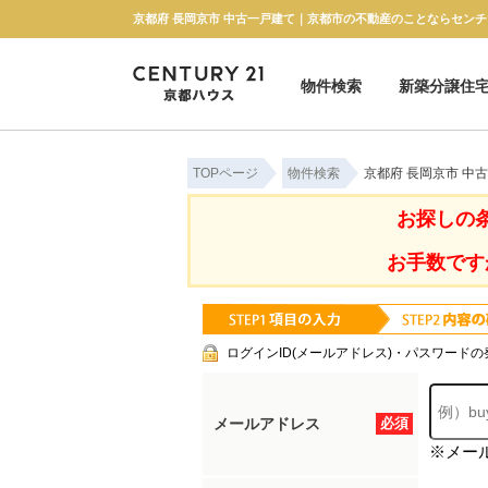
京都府 長岡京市 中古一戸建て｜京都市の不動産のことならセンチ
物件検索
新築分譲住
新築一戸建て
中古一戸建て
マンション
土地
TOPページ
物件検索
京都府 長岡京市 中
お探しの
お手数です
ログインID(メールアドレス)・パスワードの
メールアドレス
必須
※メー