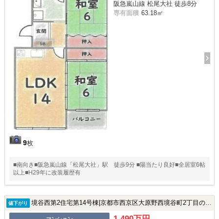
阪急嵐山線 松尾大社 徒歩8分
専有面積
63.18㎡
9
枚
■南向き■阪急嵐山線「松尾大社」駅 徒歩9分 ■陽当たり良好■全居室6帖
以上■H29年に改装履歴有
境谷西第2住宅第14号棟|京都市西京区大原野西境谷町2丁目の中古マンション
値下がり
1,490万円