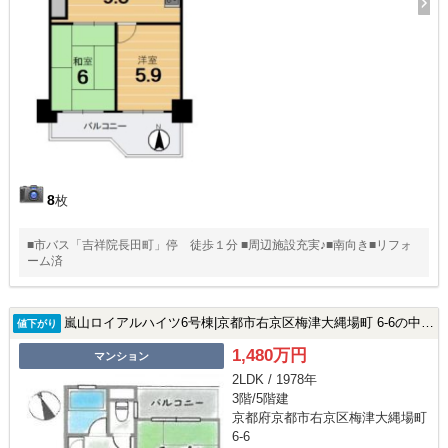
8
枚
■市バス「吉祥院長田町」停 徒歩１分 ■周辺施設充実♪■南向き■リフォ
ーム済
嵐山ロイアルハイツ6号棟|京都市右京区梅津大縄場町 6-6の中古マンション
値下がり
1,480万円
マンション
2LDK / 1978年
3階/5階建
京都府京都市右京区梅津大縄場町
6-6