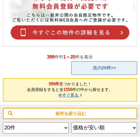
399
1～20
件中
件を表示
次の20件>>
399件
見つかりました！
会員登録をすると全
1550
件の中から探せます。
今すぐ見る
条件を絞り込む