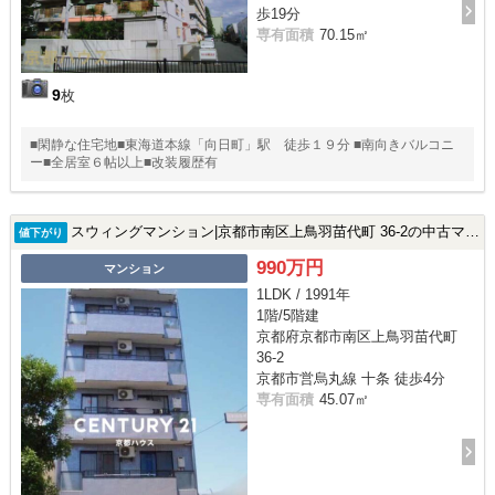
歩19分
専有面積
70.15㎡
9
枚
■閑静な住宅地■東海道本線「向日町」駅 徒歩１９分 ■南向きバルコニ
ー■全居室６帖以上■改装履歴有
スウィングマンション|京都市南区上鳥羽苗代町 36-2の中古マンション
値下がり
990万円
マンション
1LDK / 1991年
1階/5階建
京都府京都市南区上鳥羽苗代町
36-2
京都市営烏丸線 十条 徒歩4分
専有面積
45.07㎡