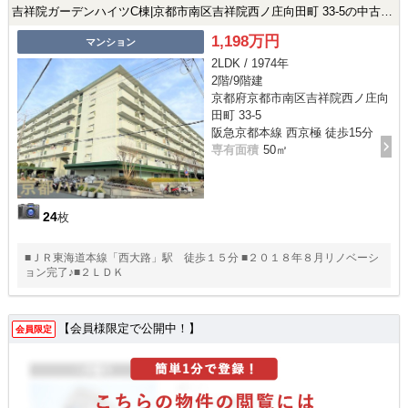
吉祥院ガーデンハイツC棟|京都市南区吉祥院西ノ庄向田町 33-5の中古マンション
1,198万円
マンション
2LDK / 1974年
2階/9階建
京都府京都市南区吉祥院西ノ庄向
田町 33-5
阪急京都本線 西京極 徒歩15分
専有面積
50㎡
24
枚
■ＪＲ東海道本線「西大路」駅 徒歩１５分 ■２０１８年８月リノベーシ
ョン完了♪■２ＬＤＫ
【会員様限定で公開中！】
会員限定