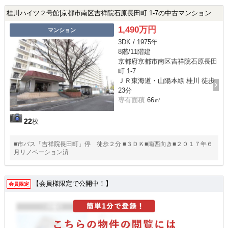
桂川ハイツ２号館|京都市南区吉祥院石原長田町 1-7の中古マンション
1,490万円
マンション
3DK / 1975年
8階/11階建
京都府京都市南区吉祥院石原長田
町 1-7
ＪＲ東海道・山陽本線 桂川 徒歩
23分
専有面積
66㎡
22
枚
■市バス「吉祥院長田町」停 徒歩２分 ■３ＤＫ■南西向き■２０１７年６
月リノベーション済
【会員様限定で公開中！】
会員限定