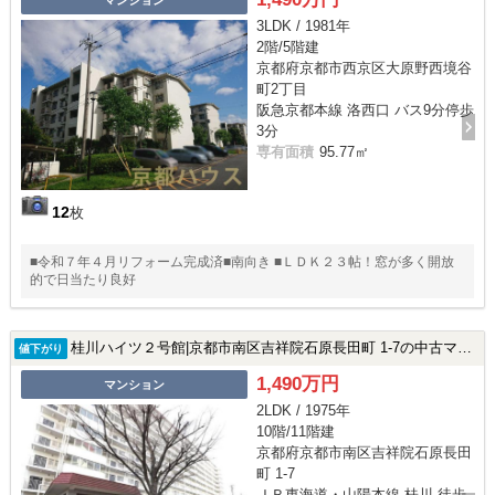
マンション
3LDK / 1981年
2階/5階建
京都府京都市西京区大原野西境谷
町2丁目
阪急京都本線 洛西口 バス9分停歩
3分
専有面積
95.77㎡
12
枚
■令和７年４月リフォーム完成済■南向き ■ＬＤＫ２３帖！窓が多く開放
的で日当たり良好
桂川ハイツ２号館|京都市南区吉祥院石原長田町 1-7の中古マンション
値下がり
1,490万円
マンション
2LDK / 1975年
10階/11階建
京都府京都市南区吉祥院石原長田
町 1-7
ＪＲ東海道・山陽本線 桂川 徒歩