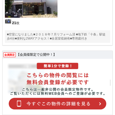
21
枚
■空室になりました■２０１８年７月リフォーム済 ■地下鉄「十条」駅徒
歩4分■便利な2WAYアクセス！■全居室収納有■専用庭付き
【会員様限定で公開中！】
会員限定