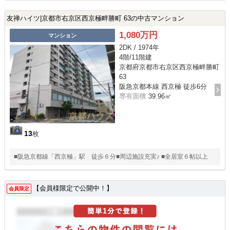
友禅ハイツ|京都市右京区西京極畔勝町 63の中古マンション
1,080万円
マンション
2DK / 1974年
4階/11階建
京都府京都市右京区西京極畔勝町
63
阪急京都本線 西京極 徒歩6分
専有面積
39.96㎡
13
枚
■阪急京都線「西京極」駅 徒歩６分■周辺施設充実♪ ■全居室６帖以上
【会員様限定で公開中！】
会員限定