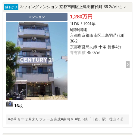
スウィングマンション|京都市南区上鳥羽苗代町 36-2の中古マンション
値下がり
1,280万円
マンション
1LDK / 1991年
5階/5階建
京都府京都市南区上鳥羽苗代町
36-2
京都市営烏丸線 十条 徒歩4分
専有面積
45.07㎡
16
枚
■令和８年２月末リフォーム完成■南向き ■地下鉄「十条」駅 徒歩４分