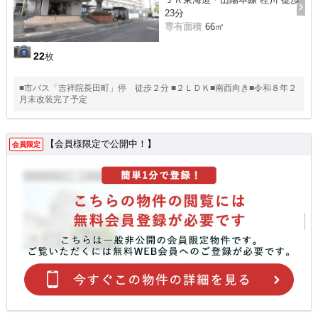
23分
専有面積
66㎡
22
枚
■市バス「吉祥院長田町」停 徒歩２分 ■２ＬＤＫ■南西向き■令和８年２
月末改装完了予定
【会員様限定で公開中！】
会員限定