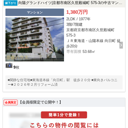
向陽グランドハイツ|京都市南区久世殿城町 575-3の中古マンション
値下がり
1,380万円
マンション
2LDK / 1977年
3階/7階建
京都府京都市南区久世殿城町
575-3
ＪＲ東海道・山陽本線 向日町 徒
歩20分
専有面積
53.68㎡
9
枚
■閑静な住宅地■東海道本線「向日町」駅 徒歩２０分 ■東向きバルコニ
ー■２０２６年２月リフォーム済
【会員様限定で公開中！】
会員限定