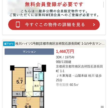
桂川ハイツ1号館|京都市南区吉祥院石原長田町 1-1の中古マンション
値下がり
1,468万円
マンション
3DK / 1975年
9階/11階建
京都府京都市南区吉祥院石原長田
町 1-1
ＪＲ東海道・山陽本線 桂川 徒歩
25分
専有面積
60.5㎡