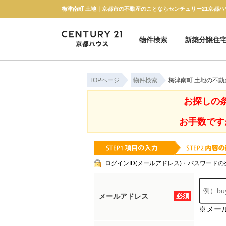
梅津南町 土地｜京都市の不動産のことならセンチュリー21京都ハ
物件検索
新築分譲住
新築一戸建て
中古一戸建て
マンション
土地
TOPページ
物件検索
梅津南町 土地の不動
お探しの
お手数です
ログインID(メールアドレス)・パスワードの
メールアドレス
必須
※メー