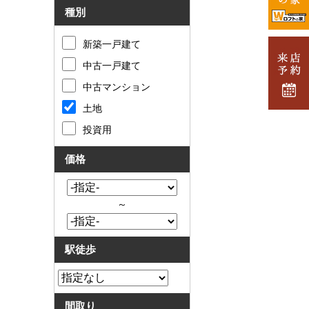
種別
新築一戸建て
中古一戸建て
中古マンション
土地
投資用
価格
～
駅徒歩
間取り