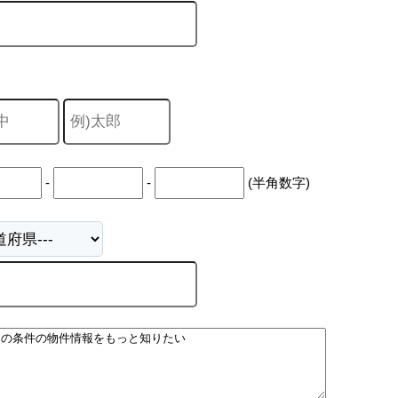
-
-
(半角数字)