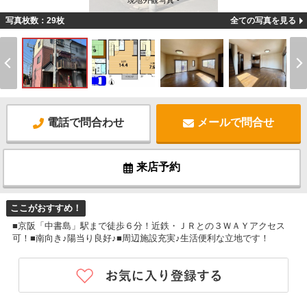
現地外観写真 -
写真枚数：29枚
全ての写真を見る
電話で問合わせ
メールで問合せ
来店予約
ここがおすすめ！
■京阪「中書島」駅まで徒歩６分！近鉄・ＪＲとの３ＷＡＹアクセス
可！■南向き♪陽当り良好♪■周辺施設充実♪生活便利な立地です！