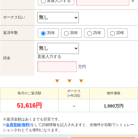
直接入力する
％
ボーナス払い
返済年数
35年
30年
25年
20年
直接入力する
頭金
万円
ボーナス
毎月のご返済額
物件価格
(×年2回)
51,616円
－
1,980万円
※返済金額はあくまでも目安です。
※
会員登録(無料)
をして詳細情報を記入されますと、全物件が自動でシミュレー
ションされとても便利になります。