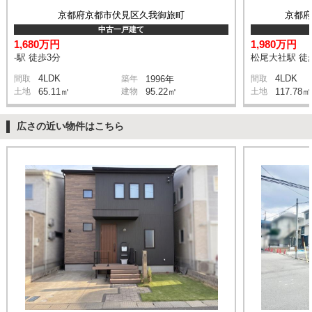
京都府京都市伏見区久我御旅町
京都
中古一戸建て
1,680万円
1,980万円
-駅 徒歩3分
松尾大社駅 徒
4LDK
4LDK
間取
築年
1996年
間取
土地
65.11㎡
建物
95.22㎡
土地
117.78㎡
広さの近い物件はこちら