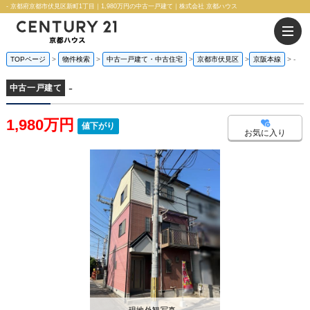
- 京都府京都市伏見区新町1丁目｜1,980万円の中古一戸建て｜株式会社 京都ハウス
TOPページ
物件検索
中古一戸建て・中古住宅
京都市伏見区
京阪本線
-
-
中古一戸建て
1,980万円
値下がり
お気に入り