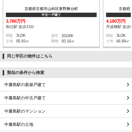
京都府京都市山科区東野舞台町
京都府
中古一戸建て
3,780万円
4,180万円
椥辻駅 徒歩13分
丹波橋駅 徒歩
3LDK
3LDK
間取
築年
2019年
間取
土地
95.83㎡
建物
93.16㎡
土地
66.89㎡
同じ学区の物件はこちら
類似の条件から検索
中書島駅の新築戸建て
中書島駅の中古戸建て
中書島駅のマンション
中書島駅の土地