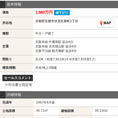
基本情報
1,980万円
価格
値下がり
京都府京都市伏見区新町1丁目
所在地
MAP
種類
中古一戸建て
京阪本線 中書島駅 徒歩6分
交通
京阪本線 伏見桃山駅 徒歩8分
京阪宇治線 観月橋駅 徒歩8分
間取り
3LDK（和室7.9/LDK14.4/洋室7.9/洋室5.2）
構造/階数
木造/地上3階建
セールスコメント
※司法書士指定有
詳細情報
完成年
1997年9月築
46.71m²
85.23m
2
土地面積
建物面積