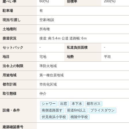
60(%)
200(%)
建ぺい率
容積率
駐車場
有
現況/引渡し
空家/相談
土地権利
所有権
接道状況
接道: 南 5.4ｍ 公道 道路幅: 6ｍ
-
-
セットバック
私道負担面積
地目
宅地
地勢
平坦
法令上の制限
準防火地域
用途地域
第一種住居地域
都市計画
市街化区域
取引態様
仲介
シャワー
出窓
本下水
都市ガス
設備・条件
南側道路面す
前道6m以上
プライスダウン
伏見南浜小学校
桃陵中学校
建築確認番号