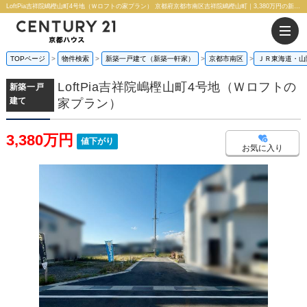
LoftPia吉祥院嶋樫山町4号地（Ｗロフトの家プラン） 京都府京都市南区吉祥院嶋樫山町｜3,380万円の新築一戸建て｜株式会社 京都ハウス
TOPページ
物件検索
新築一戸建て（新築一軒家）
京都市南区
ＪＲ東海道・山
LoftPia吉祥院嶋樫山町4号地（Ｗロフトの
新築一戸
建て
家プラン）
3,380万円
値下がり
お気に入り