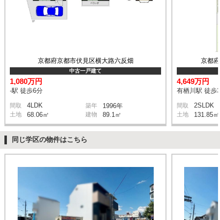
京都府京都市伏見区横大路六反畑
京都
中古一戸建て
1,080万円
4,649万円
-駅 徒歩6分
有栖川駅 徒歩
4LDK
2SLDK
間取
築年
1996年
間取
土地
68.06㎡
建物
89.1㎡
土地
131.85㎡
同じ学区の物件はこちら