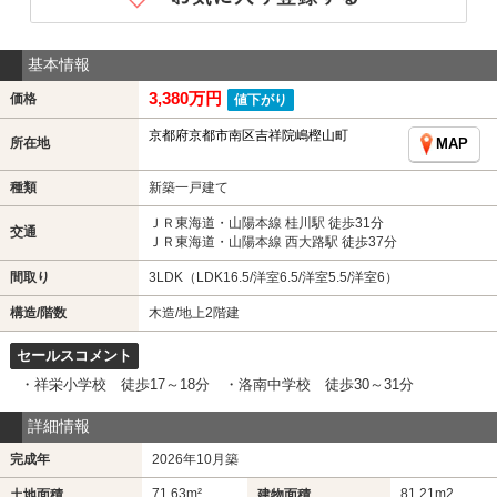
基本情報
3,380万円
価格
値下がり
京都府京都市南区吉祥院嶋樫山町
所在地
MAP
種類
新築一戸建て
ＪＲ東海道・山陽本線 桂川駅 徒歩31分
交通
ＪＲ東海道・山陽本線 西大路駅 徒歩37分
間取り
3LDK（LDK16.5/洋室6.5/洋室5.5/洋室6）
構造/階数
木造/地上2階建
セールスコメント
・祥栄小学校 徒歩17～18分 ・洛南中学校 徒歩30～31分
詳細情報
完成年
2026年10月築
71.63m²
81.21m
2
土地面積
建物面積