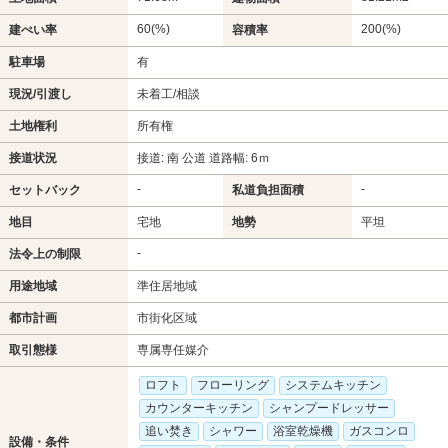
60(%)
200(%)
建ぺい率
容積率
駐車場
有
現況/引渡し
未着工/相談
土地権利
所有権
接道状況
接道: 南 公道 道路幅: 6ｍ
-
-
セットバック
私道負担面積
地目
宅地
地勢
平坦
-
法令上の制限
用途地域
準住居地域
都市計画
市街化区域
取引態様
専属専任媒介
ロフト
フローリング
システムキッチン
カウンターキッチン
シャンプードレッサー
追い焚き
シャワー
浴室乾燥機
ガスコンロ
設備・条件