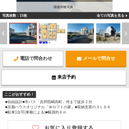
現地外観写真 -
写真枚数：15枚
全ての写真を見る
電話で問合わせ
メールで問合せ
来店予約
ここがおすすめ！
■自由設計■市バス「吉祥院嶋高町」停まで徒歩２分
■京都ハウスオリジナル「Ｗロフトの家」■収納充実の３ＬＤＫ
■駐車1台可(車種による)■幅員約６ｍ