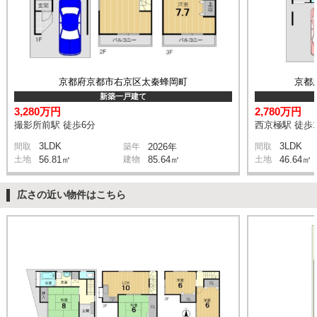
京都府京都市右京区太秦蜂岡町
京都
新築一戸建て
3,280万円
2,780万円
撮影所前駅 徒歩6分
西京極駅 徒歩1
3LDK
3LDK
間取
築年
2026年
間取
土地
56.81㎡
建物
85.64㎡
土地
46.64㎡
広さの近い物件はこちら