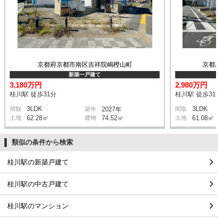
京都府京都市南区吉祥院嶋樫山町
京都
新築一戸建て
3,180万円
2,980万円
桂川駅 徒歩31分
桂川駅 徒歩31
3LDK
3LDK
間取
築年
2027年
間取
土地
62.28㎡
建物
74.52㎡
土地
61.08㎡
類似の条件から検索
桂川駅の新築戸建て
桂川駅の中古戸建て
桂川駅のマンション