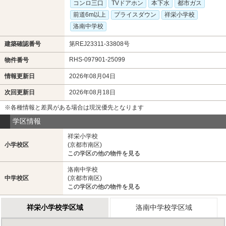
コンロ三口
TVドアホン
本下水
都市ガス
前道6m以上
プライスダウン
祥栄小学校
洛南中学校
建築確認番号
第REJ23311-33808号
RHS-097901-25099
物件番号
情報更新日
2026年08月04日
次回更新日
2026年08月18日
※各種情報と差異がある場合は現況優先となります
学区情報
祥栄小学校
小学校区
(京都市南区)
この学区の他の物件を見る
洛南中学校
中学校区
(京都市南区)
この学区の他の物件を見る
祥栄小学校学区域
洛南中学校学区域