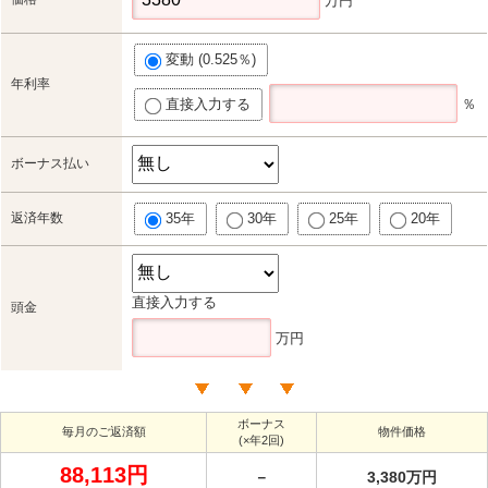
万円
変動 (0.525％)
年利率
直接入力する
％
ボーナス払い
返済年数
35年
30年
25年
20年
直接入力する
頭金
万円
ボーナス
毎月のご返済額
物件価格
(×年2回)
88,113円
－
3,380万円