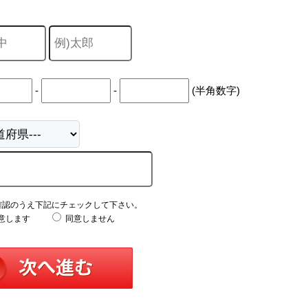
-
-
(半角数字)
確認のうえ下記にチェックして下さい。
意します
同意しません