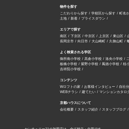
物件を探す
こだわりから探す
学校区から探す
町名
土地
新着
プライスダウン
エリアで探す
南区
下京区
中京区
上京区
東山区
長岡京市
向日市
大山崎町
久御山町
よく検索される学区
御所南小学校
高倉小学校
洛央小学校
板橋小学校
紫野小学校
鳳徳小学校
桂
吉祥院小学校
コンテンツ
Wロフトの家
お客様インタビュー
自社
WEBチラシ
建てたい
マンションカタロ
京都ハウスについて
会社概要
スタッフ紹介
スタッフブログ
センチュリー21の加盟店は、全て独立・自営です。