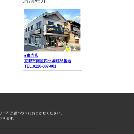
店舗紹介
■東寺店
京都市南区四ツ塚町26番地
TEL.0120-007-001
リー21京都ハウスにおまかせください。
だきます。