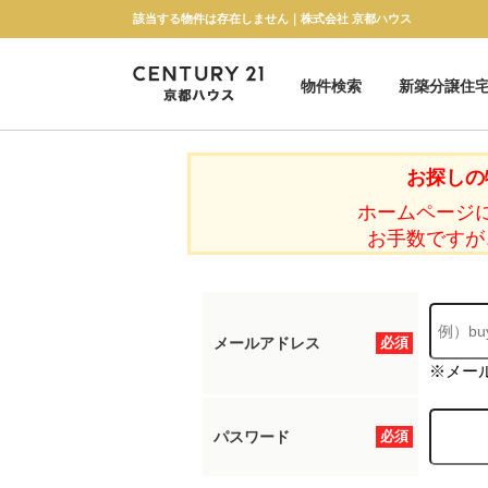
該当する物件は存在しません｜株式会社 京都ハウス
物件検索
新築分譲住
新築一戸建て
中古一戸建て
マンション
土地
お探しの
ホームページ
お手数ですが
メールアドレス
必須
※メー
パスワード
必須