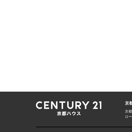
京
京都
ロー