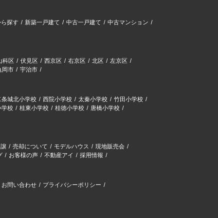
から探す
新築一戸建て
中古一戸建て
中古マンション
山科区
伏見区
西京区
右京区
北区
左京区
亀岡市
宇治市
二条城北小学校
西院小学校
太秦小学校
竹田小学校
小学校
桂東小学校
桂徳小学校
唐橋小学校
分譲
売却について
モデルハウス
現地販売会
グ
お客様の声
不動産アイ
採用情報
お問い合わせ
プライバシーポリシー