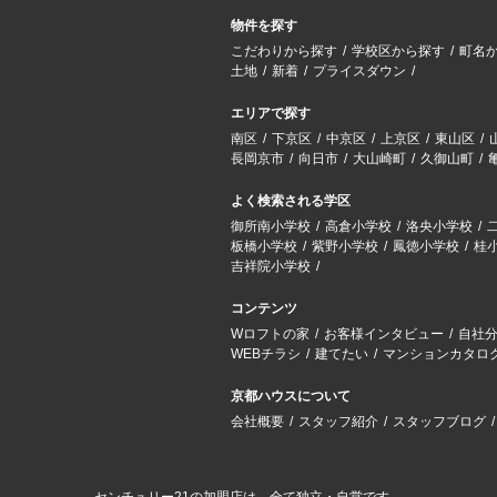
物件を探す
こだわりから探す
学校区から探す
町名
土地
新着
プライスダウン
エリアで探す
南区
下京区
中京区
上京区
東山区
長岡京市
向日市
大山崎町
久御山町
よく検索される学区
御所南小学校
高倉小学校
洛央小学校
板橋小学校
紫野小学校
鳳徳小学校
桂
吉祥院小学校
コンテンツ
Wロフトの家
お客様インタビュー
自社
WEBチラシ
建てたい
マンションカタロ
京都ハウスについて
会社概要
スタッフ紹介
スタッフブログ
センチュリー21の加盟店は、全て独立・自営です。