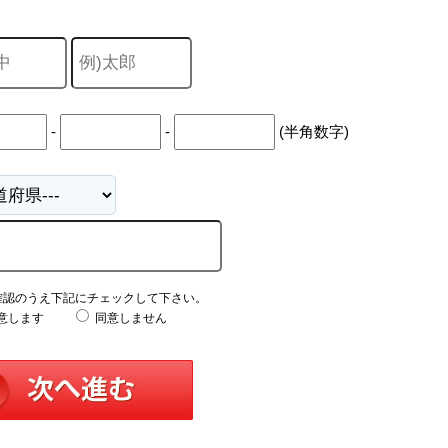
-
-
(半角数字)
確認のうえ下記にチェックして下さい。
意します
同意しません