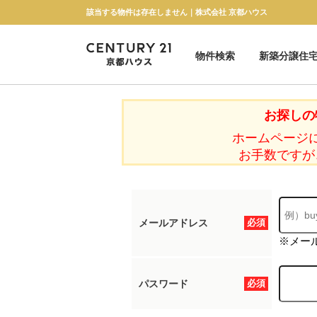
該当する物件は存在しません｜株式会社 京都ハウス
物件検索
新築分譲住
新築一戸建て
中古一戸建て
マンション
土地
お探しの
ホームページ
お手数ですが
メールアドレス
必須
※メー
パスワード
必須