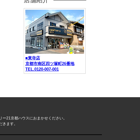
店舗紹介
■東寺店
京都市南区四ツ塚町26番地
TEL.0120-007-001
リー21京都ハウスにおまかせください。
だきます。