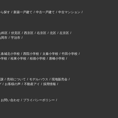
から探す
新築一戸建て
中古一戸建て
中古マンション
山科区
伏見区
西京区
右京区
北区
左京区
亀岡市
宇治市
二条城北小学校
西院小学校
太秦小学校
竹田小学校
小学校
桂東小学校
桂徳小学校
唐橋小学校
分譲
売却について
モデルハウス
現地販売会
グ
お客様の声
不動産アイ
採用情報
お問い合わせ
プライバシーポリシー