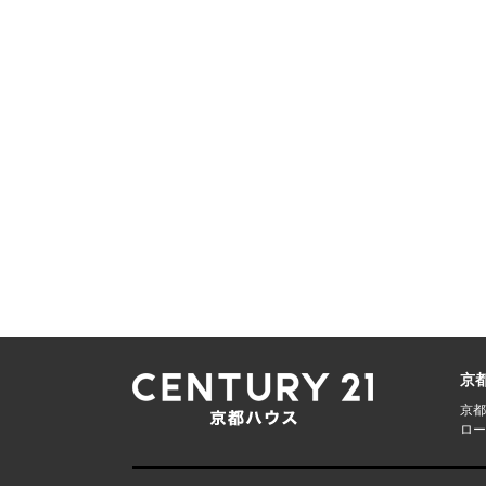
京
京都
ロー